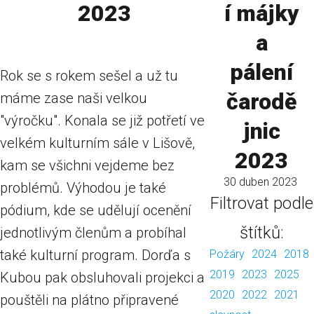
í májky
2023
a
pálení
Rok se s rokem sešel a už tu
čarodě
máme zase naši velkou
"výročku". Konala se již potřetí ve
jnic
velkém kulturním sále v Lišově,
2023
kam se všichni vejdeme bez
30 duben 2023
problémů. Výhodou je také
Filtrovat podle
pódium, kde se udělují ocenění
štítků:
jednotlivým členům a probíhal
také kulturní program. Dorďa s
Požáry
2024
2018
2019
2023
2025
Kubou pak obsluhovali projekci a
2020
2022
2021
pouštěli na plátno připravené