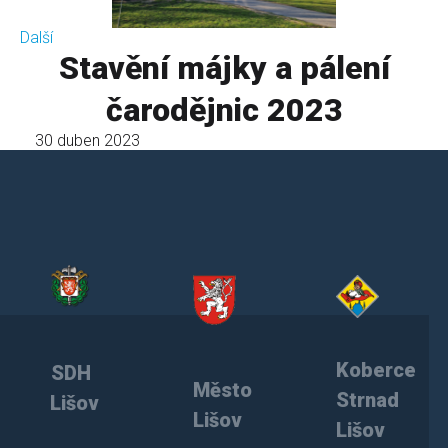
Další
Stavění májky a pálení
čarodějnic 2023
30 duben 2023
Koberce
SDH
Město
Strnad
Lišov
Lišov
Lišov