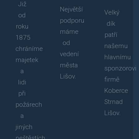
Již
Největší
Velký
od
podporu
dík
roku
máme
patří
1875
od
našemu
chráníme
vedení
hlavnímu
majetek
města
sponzorovi
a
Lišov.
firmě
lidi
Koberce
při
Strnad
požárech
Lišov.
a
jiných
neštěstích.