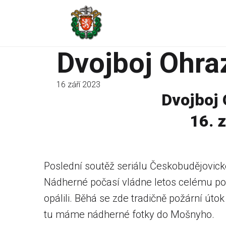
Dvojboj Ohra
16 září 2023
Dvojboj
16. 
Poslední soutěž seriálu Českobudějovick
Nádherné počasí vládne letos celému podz
opálili. Běhá se zde tradičně požární úto
tu máme nádherné fotky do Mošnyho.