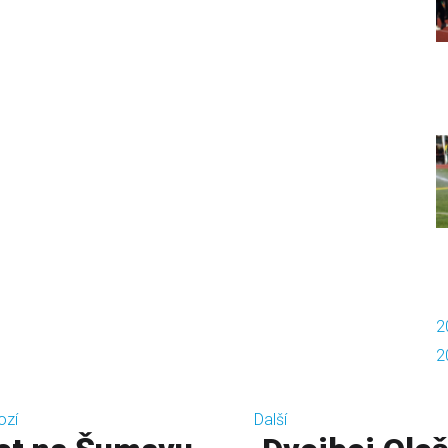
2
2
ozí
Další