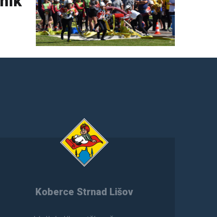
ník
Koberce Strnad Lišov