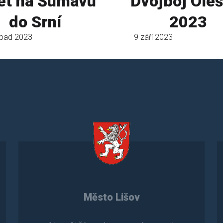
et na Šumavu
Dvojboj Oleš
do Srní
2023
opad 2023
9 září 2023
Město Lišov