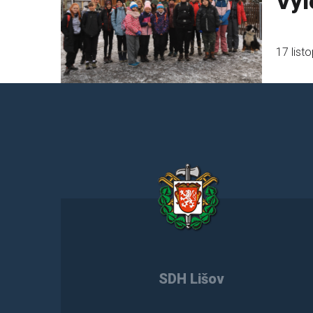
Výl
17 list
SDH Lišov