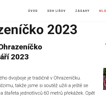
ÚVOD
SDH LIŠOV
ZÁSAHY
ML
zeníčko 2023
 Ohrazeníčko
září 2023
ého dvojboje je tradičně v Ohrazeníčku.
imu, takže jsme si soutěž užili a ještě se
k a štafeta jednotlivců 60 metrů překážek. Opět