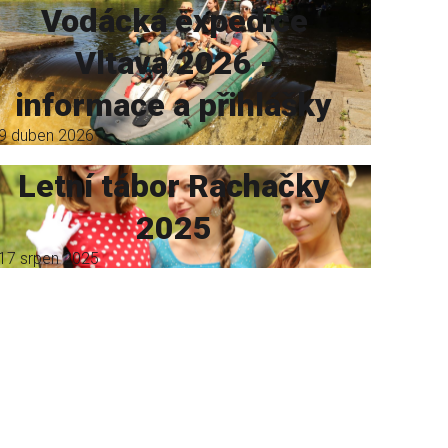
Vodácká expedice
Vltava 2026 -
informace a přihlášky
9 duben 2026
Letní tábor Rachačky
2025
17 srpen 2025