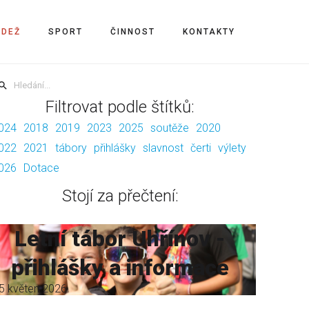
ÁDEŽ
SPORT
ČINNOST
KONTAKTY
Filtrovat podle štítků:
024
2018
2019
2023
2025
soutěže
2020
022
2021
tábory
přihlášky
slavnost
čerti
výlety
026
Dotace
Stojí za přečtení:
Letní tábor Uhřínov -
přihlášky a informace
5 květen 2026