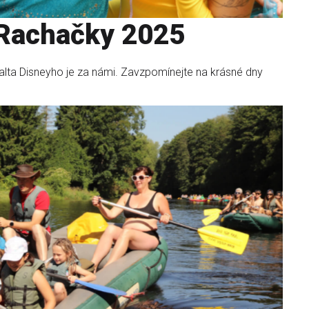
 Rachačky 2025
lta Disneyho je za námi. Zavzpomínejte na krásné dny