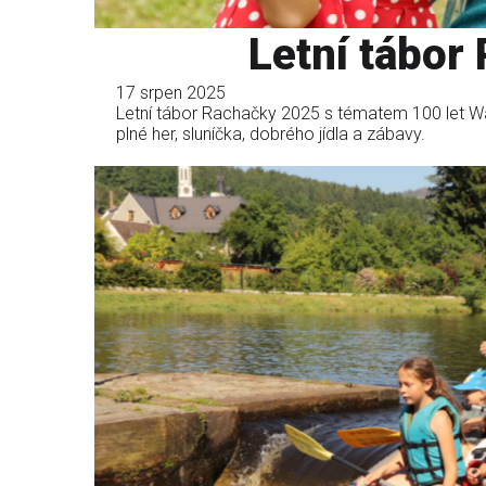
Letní tábor
17 srpen 2025
Letní tábor Rachačky 2025 s tématem 100 let Wa
plné her, sluníčka, dobrého jídla a zábavy.