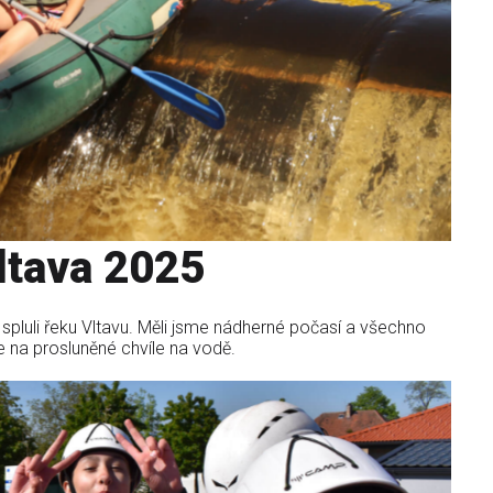
ltava 2025
spluli řeku Vltavu. Měli jsme nádherné počasí a všechno
e na prosluněné chvíle na vodě.