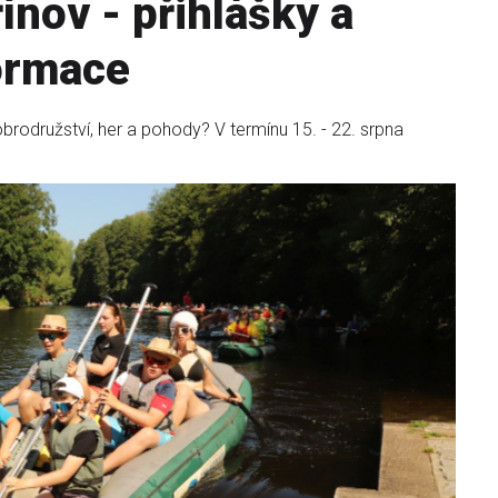
ínov - přihlášky a
ormace
obrodružství, her a pohody? V termínu 15. - 22. srpna