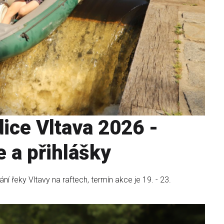
ice Vltava 2026 -
 a přihlášky
í řeky Vltavy na raftech, termín akce je 19. - 23.