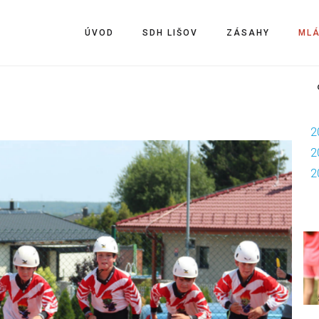
ÚVOD
SDH LIŠOV
ZÁSAHY
ML
arádů
2
2
2