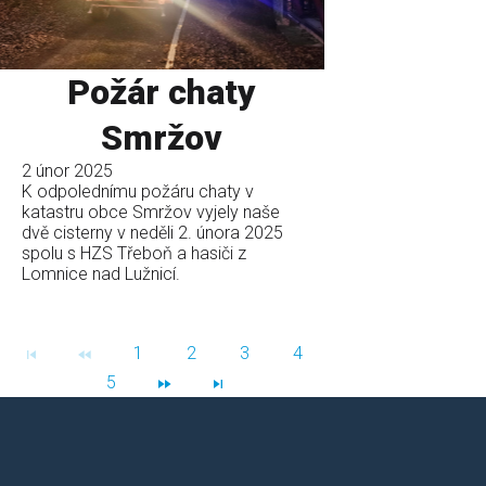
Požár chaty
Smržov
2 únor 2025
K odpolednímu požáru chaty v
katastru obce Smržov vyjely naše
dvě cisterny v neděli 2. února 2025
spolu s HZS Třeboň a hasiči z
Lomnice nad Lužnicí.
1
2
3
4
5