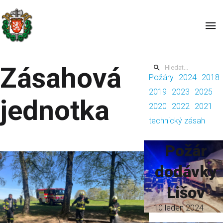
JPO III Jihočeského kraje
Zásahová
Požáry
2024
2018
2019
2023
2025
jednotka
2020
2022
2021
technický zásah
Požár
dodávky
Lišov
10 leden 2024