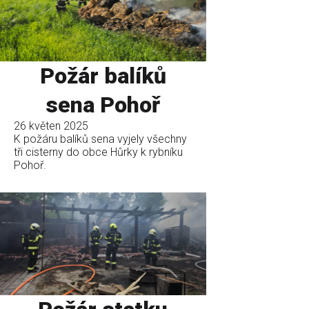
Požár balíků
sena Pohoř
26 květen 2025
K požáru balíků sena vyjely všechny
tři cisterny do obce Hůrky k rybníku
Pohoř.