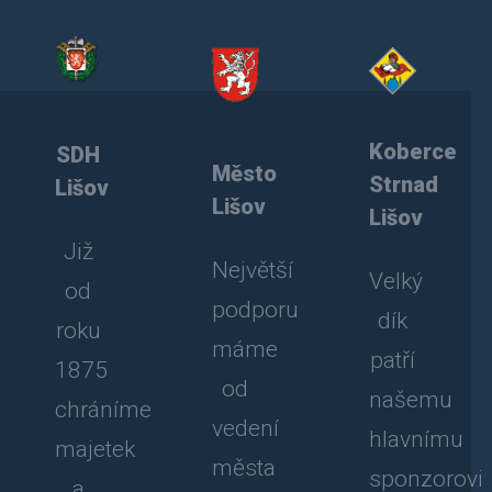
Koberce
SDH
Město
Strnad
Lišov
Lišov
Lišov
Již
Největší
Velký
od
podporu
dík
roku
máme
patří
1875
od
našemu
chráníme
vedení
hlavnímu
majetek
města
sponzorovi
a