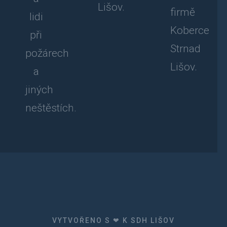
Lišov.
firmě
lidi
Koberce
při
Strnad
požárech
Lišov.
a
jiných
neštěstích.
VYTVOŘENO S ❤ K SDH LIŠOV