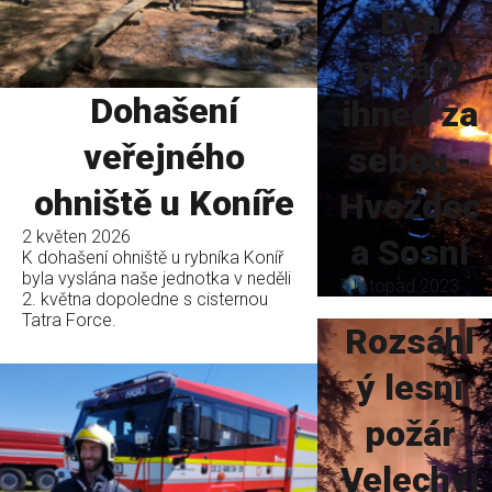
Dva
požáry
Dohašení
ihned za
veřejného
sebou -
ohniště u Koníře
Hvozdec
2 květen 2026
a Sosní
K dohašení ohniště u rybníka Koníř
byla vyslána naše jednotka v neděli
5 listopad 2023
2. května dopoledne s cisternou
Tatra Force.
Rozsáhl
ý lesní
požár
Velechví