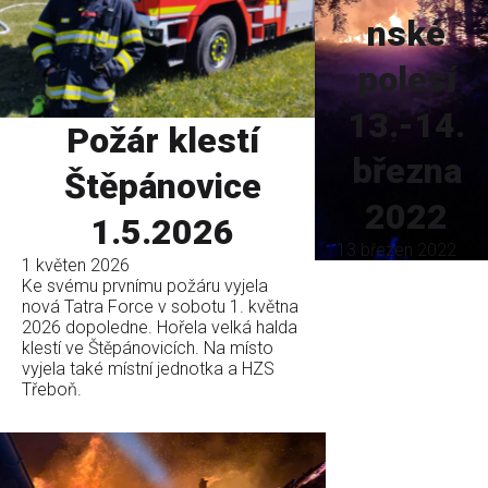
nské
polesí
13.-14.
Požár klestí
března
Štěpánovice
2022
1.5.2026
13 březen 2022
1 květen 2026
Ke svému prvnímu požáru vyjela
nová Tatra Force v sobotu 1. května
2026 dopoledne. Hořela velká halda
klestí ve Štěpánovicích. Na místo
vyjela také místní jednotka a HZS
Třeboň.