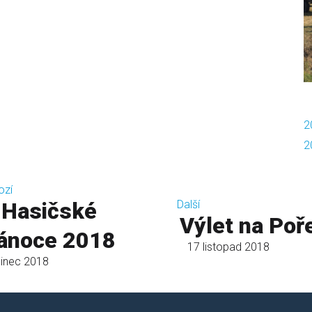
2
2
ozí
Hasičské
Další
Výlet na Poř
ánoce 2018
17 listopad 2018
sinec 2018