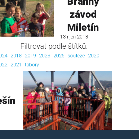
Branný
závod
Miletín
13 říjen 2018
Filtrovat podle štítků:
024
2018
2019
2023
2025
soutěže
2020
022
2021
tábory
ešín