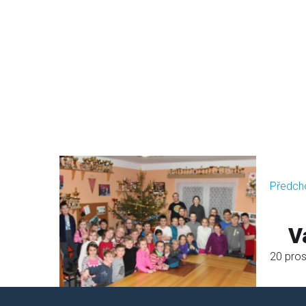
Předch
V
20 pro