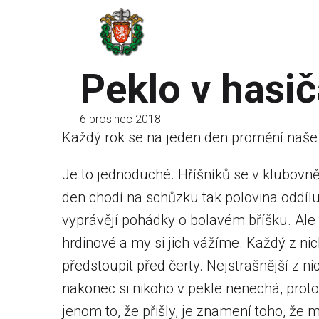
Peklo v hasi
6 prosinec 2018
Každý rok se na jeden den promění naše 
Je to jednoduché. Hříšníků se v klubovně
den chodí na schůzku tak polovina oddí
vyprávějí pohádky o bolavém bříšku. Ale t
hrdinové a my si jich vážíme. Každý z ni
předstoupit před čerty. Nejstrašnější z nic
nakonec si nikoho v pekle nenechá, proto
jenom to, že přišly, je znamení toho, že 