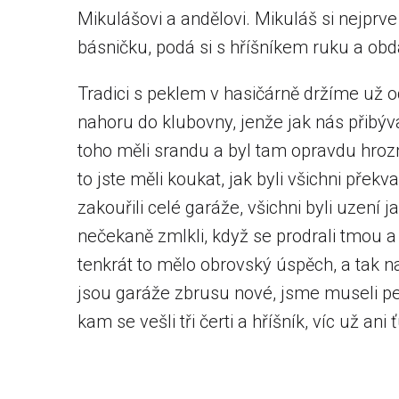
Mikulášovi a andělovi. Mikuláš si nejprv
básničku, podá si s hříšníkem ruku a ob
Tradici s peklem v hasičárně držíme už od
nahoru do klubovny, jenže jak nás přibýva
toho měli srandu a byl tam opravdu hrozn
to jste měli koukat, jak byli všichni přek
zakouřili celé garáže, všichni byli uzení jak
nečekaně zmlkli, když se prodrali tmou 
tenkrát to mělo obrovský úspěch, a tak 
jsou garáže zbrusu nové, jsme museli pek
kam se vešli tři čerti a hříšník, víc už an