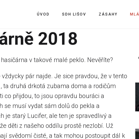
ÚVOD
SDH LIŠOV
ZÁSAHY
ML
čárně 2018
hasičárna v takové malé peklo. Nevěříte?
 vždycky pár najde. Je sice pravdou, že v tento
lu, ta druhá drkotá zubama doma a rodičům
i co přijdou, to jsou opravdu bouráci a
ch se musí vydat sám dolů do pekla a
h je starý Lucifer, ale ten je spravedlivý a
že děti z našeho oddílu prostě nezlobí. Už
mají svědomí čisté, a tak mohou postoupit dál k