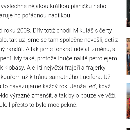
e vyslechne nějakou krátkou písničku nebo
daruje ho pořádnou nadílkou.
 roku 2008. Dřív totiž chodil Mikuláš s čerty
lo, tak už jsme se tam společně nevešli, děti z
ý randál. A tak jsme tenkrát udělali změnu, a
vapení. My také, protože louče nalité petrolejem
 klobásy. Ale i ti největší frajeři a frajerky
a kouřem až k trůnu samotného Lucifera. Už
na to navazujeme každý rok. Jenže teď, když
lo výrazně zmenšit, a tak bylo pouze ve věži,
i ťuk. I přesto to bylo moc pěkné.