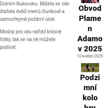
Dolním Bukovsku. Běžela se zde
Obvod
štafeta 4x60 metrů člunkově a
Plame
samozřejmě požární útok.
n
Mošny pro vás nafotil krásné
Adamo
fotky, tak se na ně můžete
podívat.
v 2025
10 květen 2025
Podzi
mní
kolo
hry