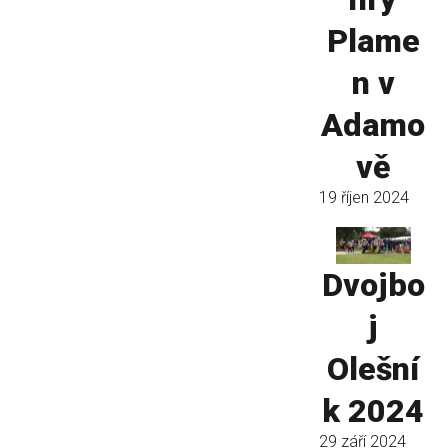
Plame
n v
Adamo
vě
19 říjen 2024
Dvojbo
j
Olešní
k 2024
29 září 2024