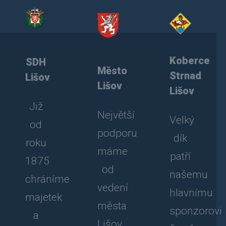
Koberce
SDH
Město
Strnad
Lišov
Lišov
Lišov
Již
Největší
Velký
od
podporu
dík
roku
máme
patří
1875
od
našemu
chráníme
vedení
hlavnímu
majetek
města
sponzorovi
a
Lišov.