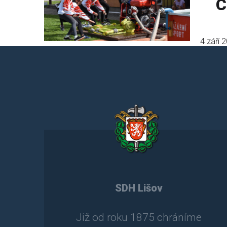
C
4 září 
SDH Lišov
Již od roku 1875 chráníme