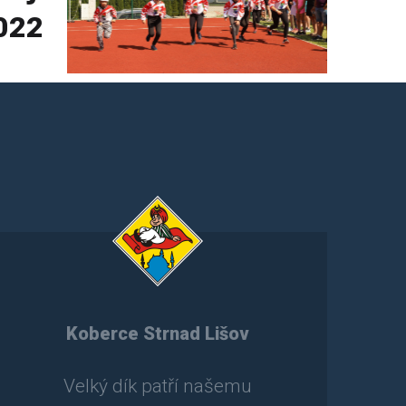
2022
Koberce Strnad Lišov
Velký dík patří našemu