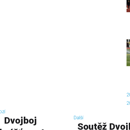
2
2
ozí
Dvojboj
Další
Soutěž Dvoj