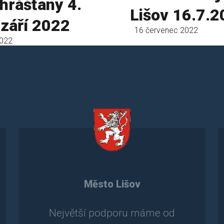
hrášťany 4.
Lišov 16.7.
září 2022
16 červenec 2022
2022
Město Lišov
Největší podporu máme od