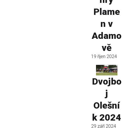
Plame
n v
Adamo
vě
19 říjen 2024
Dvojbo
j
Olešní
k 2024
29 září 2024