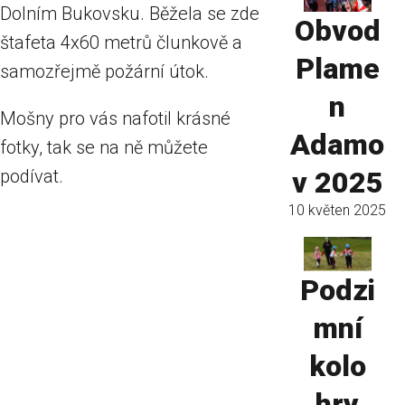
Dolním Bukovsku. Běžela se zde
Obvod
štafeta 4x60 metrů člunkově a
Plame
samozřejmě požární útok.
n
Mošny pro vás nafotil krásné
Adamo
fotky, tak se na ně můžete
podívat.
v 2025
10 květen 2025
Podzi
mní
kolo
hry