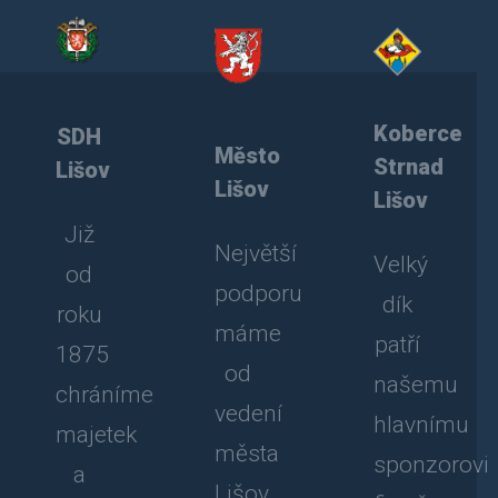
Koberce
SDH
Město
Strnad
Lišov
Lišov
Lišov
Již
Největší
Velký
od
podporu
dík
roku
máme
patří
1875
od
našemu
chráníme
vedení
hlavnímu
majetek
města
sponzorovi
a
Lišov.