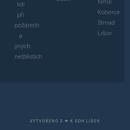
firmě
lidi
Koberce
při
Strnad
požárech
Lišov.
a
jiných
neštěstích.
VYTVOŘENO S ❤ K SDH LIŠOV