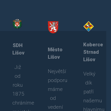
Koberce
SDH
Město
Strnad
Lišov
Lišov
Lišov
Již
Největší
Velký
od
podporu
dík
roku
máme
patří
1875
od
našemu
chráníme
vedení
hlavnímu