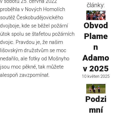
v sobotu 25. června 2022
články:
proběhla v Nových Homolích
soutěž Českobudějovického
Obvod
dvojboje, kde se běžel požární
útok spolu se štafetou požárních
Plame
dvojic. Pravdou je, že našim
n
lišovským družstvům se moc
Adamo
nedařilo, ale fotky od Mošnyho
jsou moc pěkné, tak můžete
v 2025
alespoň zavzpomínat.
10 květen 2025
Podzi
mní