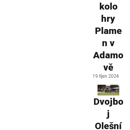
kolo
hry
Plame
n v
Adamo
vě
19 říjen 2024
Dvojbo
j
Olešní