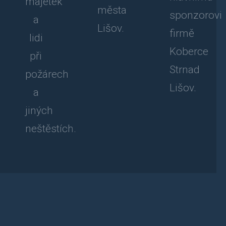
majetek
města
sponzorovi
a
Lišov.
firmě
lidi
Koberce
při
Strnad
požárech
Lišov.
a
jiných
neštěstích.