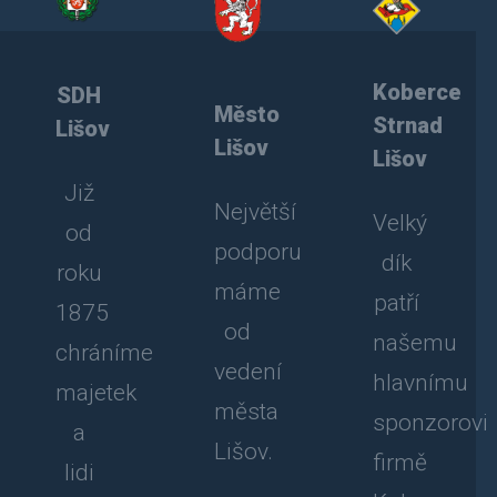
Koberce
SDH
Město
Strnad
Lišov
Lišov
Lišov
Již
Největší
Velký
od
podporu
dík
roku
máme
patří
1875
od
našemu
chráníme
vedení
hlavnímu
majetek
města
sponzorovi
a
Lišov.
firmě
lidi