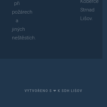
Koberce
při
Strnad
požárech
Lišov.
a
jiných
neštěstích.
VYTVOŘENO S ❤ K SDH LIŠOV