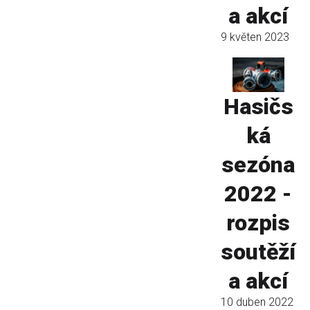
a akcí
9 květen 2023
Hasičs
ká
sezóna
2022 -
rozpis
soutěží
a akcí
10 duben 2022