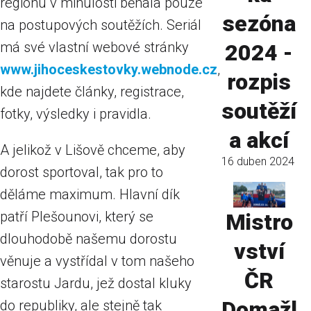
regionu v minulosti běhala pouze
sezóna
na postupových soutěžích. Seriál
má své vlastní webové stránky
2024 -
www.jihoceskestovky.webnode.cz
,
rozpis
kde najdete články, registrace,
soutěží
fotky, výsledky i pravidla.
a akcí
A jelikož v Lišově chceme, aby
16 duben 2024
dorost sportoval, tak pro to
děláme maximum. Hlavní dík
patří Plešounovi, který se
Mistro
dlouhodobě našemu dorostu
vství
věnuje a vystřídal v tom našeho
ČR
starostu Jardu, jež dostal kluky
Domažl
do republiky, ale stejně tak