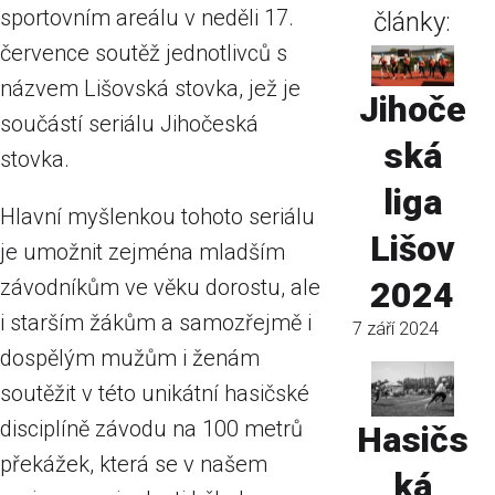
sportovním areálu v neděli 17.
články:
července soutěž jednotlivců s
názvem Lišovská stovka, jež je
Jihoče
součástí seriálu Jihočeská
ská
stovka.
liga
Hlavní myšlenkou tohoto seriálu
Lišov
je umožnit zejména mladším
závodníkům ve věku dorostu, ale
2024
i starším žákům a samozřejmě i
7 září 2024
dospělým mužům i ženám
soutěžit v této unikátní hasičské
disciplíně závodu na 100 metrů
Hasičs
překážek, která se v našem
ká