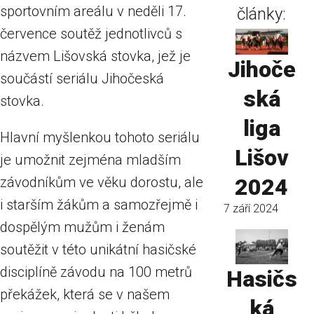
sportovním areálu v neděli 17.
články:
července soutěž jednotlivců s
názvem Lišovská stovka, jež je
Jihoče
součástí seriálu Jihočeská
ská
stovka.
liga
Hlavní myšlenkou tohoto seriálu
Lišov
je umožnit zejména mladším
závodníkům ve věku dorostu, ale
2024
i starším žákům a samozřejmě i
7 září 2024
dospělým mužům i ženám
soutěžit v této unikátní hasičské
disciplíně závodu na 100 metrů
Hasičs
překážek, která se v našem
ká