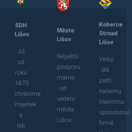
Koberce
SDH
Město
Strnad
Lišov
Lišov
Lišov
Již
Největší
Velký
od
podporu
dík
roku
máme
patří
1875
od
našemu
chráníme
vedení
hlavnímu
majetek
města
sponzorovi
a
Lišov.
firmě
lidi