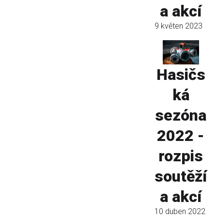
a akcí
9 květen 2023
Hasičs
ká
sezóna
2022 -
rozpis
soutěží
a akcí
10 duben 2022