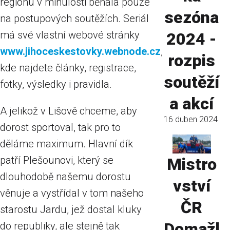
regionu v minulosti běhala pouze
sezóna
na postupových soutěžích. Seriál
má své vlastní webové stránky
2024 -
www.jihoceskestovky.webnode.cz
,
rozpis
kde najdete články, registrace,
soutěží
fotky, výsledky i pravidla.
a akcí
A jelikož v Lišově chceme, aby
16 duben 2024
dorost sportoval, tak pro to
děláme maximum. Hlavní dík
patří Plešounovi, který se
Mistro
dlouhodobě našemu dorostu
vství
věnuje a vystřídal v tom našeho
ČR
starostu Jardu, jež dostal kluky
Domažl
do republiky, ale stejně tak