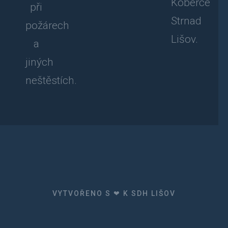
Koberce
při
Strnad
požárech
Lišov.
a
jiných
neštěstích.
VYTVOŘENO S ❤ K SDH LIŠOV