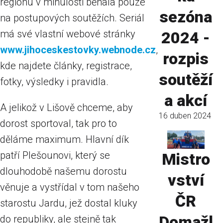
regionu v minulosti běhala pouze
sezóna
na postupových soutěžích. Seriál
má své vlastní webové stránky
2024 -
www.jihoceskestovky.webnode.cz
,
rozpis
kde najdete články, registrace,
soutěží
fotky, výsledky i pravidla.
a akcí
A jelikož v Lišově chceme, aby
16 duben 2024
dorost sportoval, tak pro to
děláme maximum. Hlavní dík
patří Plešounovi, který se
Mistro
dlouhodobě našemu dorostu
vství
věnuje a vystřídal v tom našeho
ČR
starostu Jardu, jež dostal kluky
Domažl
do republiky, ale stejně tak