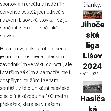
sportovním areálu v neděli 17.
články:
července soutěž jednotlivců s
názvem Lišovská stovka, jež je
Jihoče
součástí seriálu Jihočeská
ská
stovka.
liga
Hlavní myšlenkou tohoto seriálu
Lišov
je umožnit zejména mladším
závodníkům ve věku dorostu, ale
2024
i starším žákům a samozřejmě i
7 září 2024
dospělým mužům i ženám
soutěžit v této unikátní hasičské
disciplíně závodu na 100 metrů
Hasičs
překážek, která se v našem
ká