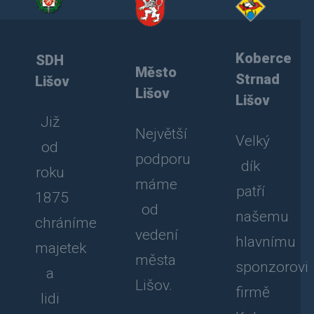
Koberce
SDH
Město
Strnad
Lišov
Lišov
Lišov
Již
Největší
Velký
od
podporu
dík
roku
máme
patří
1875
od
našemu
chráníme
vedení
hlavnímu
majetek
města
sponzorovi
a
Lišov.
firmě
lidi