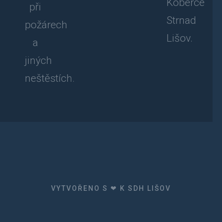
Koberce
při
Strnad
požárech
Lišov.
a
jiných
neštěstích.
VYTVOŘENO S ❤ K SDH LIŠOV