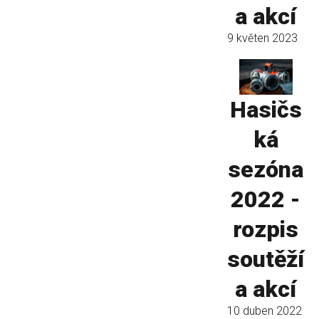
a akcí
9 květen 2023
Hasičs
ká
sezóna
2022 -
rozpis
soutěží
a akcí
10 duben 2022