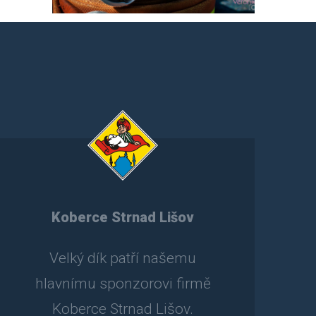
Koberce Strnad Lišov
Velký dík patří našemu
hlavnímu sponzorovi firmě
Koberce Strnad Lišov.