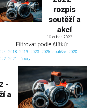
rozpis
soutěží a
akcí
10 duben 2022
Filtrovat podle štítků:
024
2018
2019
2023
2025
soutěže
2020
022
2021
tábory
2 -
ží a