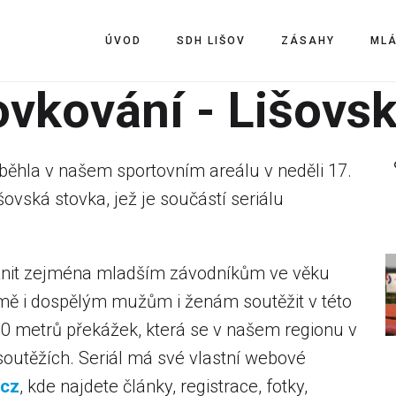
ÚVOD
SDH LIŠOV
ZÁSAHY
ML
ovkování - Lišovs
běhla v našem sportovním areálu v neděli 17.
ovská stovka, jež je součástí seriálu
ožnit zejména mladším závodníkům ve věku
mě i dospělým mužům i ženám soutěžit v této
00 metrů překážek, která se v našem regionu v
outěžích. Seriál má své vlastní webové
.cz
, kde najdete články, registrace, fotky,