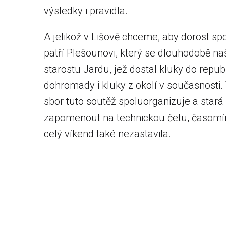
výsledky i pravidla.
A jelikož v Lišově chceme, aby dorost sp
patří Plešounovi, který se dlouhodobě n
starostu Jardu, jež dostal kluky do republ
dohromady i kluky z okolí v současnosti. 
sbor tuto soutěž spoluorganizuje a stará
zapomenout na technickou četu, časomíru
celý víkend také nezastavila.