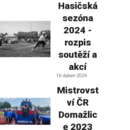
Hasičská
sezóna
2024 -
rozpis
soutěží a
akcí
16 duben 2024
Mistrovst
ví ČR
Domažlic
e 2023