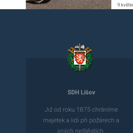
9 květe
SDH Lišov
Již od roku 1875 chráníme
majetek a lidi při požárech a
jiných neštěstích.