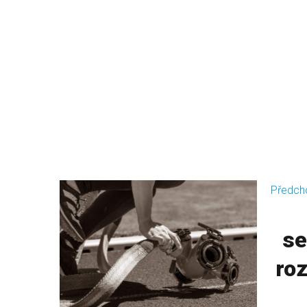
Předch
se
roz