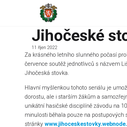
Jihočeské st
11 říjen 2022
Za krásného letního slunného počasí pro
července soutěž jednotlivců s názvem Liš
Jihočeská stovka.
Hlavní myšlenkou tohoto seriálu je um
dorostu, ale i starším žákům a samozřej
unikátní hasičské disciplíně závodu na 1
minulosti běhala pouze na postupových s
stránky
www.jihoceskestovky.webnode