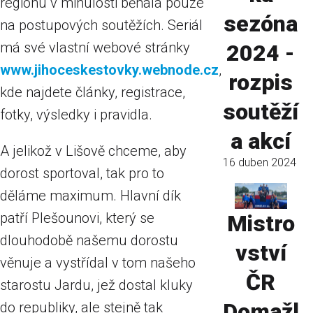
regionu v minulosti běhala pouze
sezóna
na postupových soutěžích. Seriál
má své vlastní webové stránky
2024 -
www.jihoceskestovky.webnode.cz
,
rozpis
kde najdete články, registrace,
soutěží
fotky, výsledky i pravidla.
a akcí
A jelikož v Lišově chceme, aby
16 duben 2024
dorost sportoval, tak pro to
děláme maximum. Hlavní dík
patří Plešounovi, který se
Mistro
dlouhodobě našemu dorostu
vství
věnuje a vystřídal v tom našeho
ČR
starostu Jardu, jež dostal kluky
Domažl
do republiky, ale stejně tak