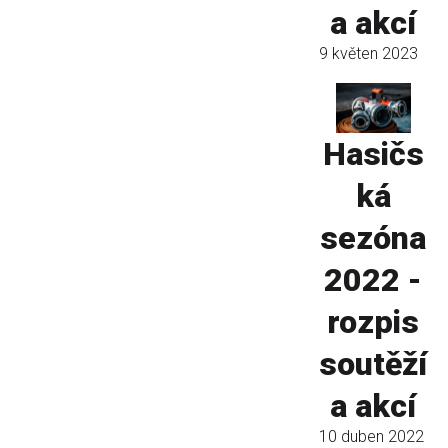
a akcí
9 květen 2023
Hasičs
ká
sezóna
2022 -
rozpis
soutěží
a akcí
10 duben 2022