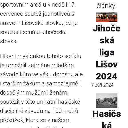
sportovním areálu v neděli 17.
články:
července soutěž jednotlivců s
názvem Lišovská stovka, jež je
Jihoče
součástí seriálu Jihočeská
ská
stovka.
liga
Hlavní myšlenkou tohoto seriálu
Lišov
je umožnit zejména mladším
závodníkům ve věku dorostu, ale
2024
i starším žákům a samozřejmě i
7 září 2024
dospělým mužům i ženám
soutěžit v této unikátní hasičské
disciplíně závodu na 100 metrů
Hasičs
překážek, která se v našem
ká