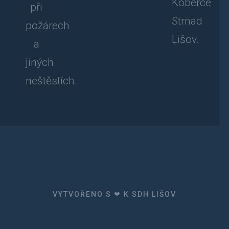
Koberce
při
Strnad
požárech
Lišov.
a
jiných
neštěstích.
VYTVOŘENO S ❤ K SDH LIŠOV