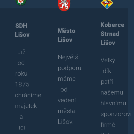
Koberce
SDH
Město
Strnad
Lišov
Lišov
Lišov
Již
Největší
Velký
od
podporu
dík
roku
máme
patří
1875
od
našemu
chráníme
vedení
hlavnímu
majetek
města
sponzorovi
a
Lišov.
firmě
lidi