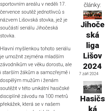
sportovním areálu v neděli 17.
články:
července soutěž jednotlivců s
názvem Lišovská stovka, jež je
Jihoče
součástí seriálu Jihočeská
ská
stovka.
liga
Hlavní myšlenkou tohoto seriálu
Lišov
je umožnit zejména mladším
závodníkům ve věku dorostu, ale
2024
i starším žákům a samozřejmě i
7 září 2024
dospělým mužům i ženám
soutěžit v této unikátní hasičské
disciplíně závodu na 100 metrů
Hasičs
překážek, která se v našem
ká