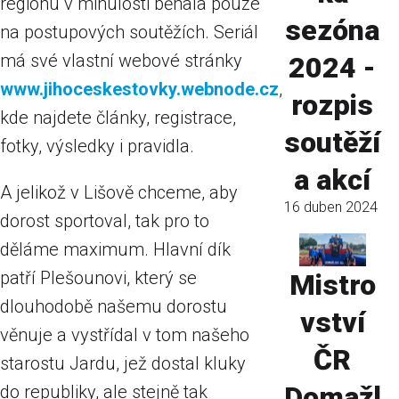
regionu v minulosti běhala pouze
sezóna
na postupových soutěžích. Seriál
má své vlastní webové stránky
2024 -
www.jihoceskestovky.webnode.cz
,
rozpis
kde najdete články, registrace,
soutěží
fotky, výsledky i pravidla.
a akcí
A jelikož v Lišově chceme, aby
16 duben 2024
dorost sportoval, tak pro to
děláme maximum. Hlavní dík
patří Plešounovi, který se
Mistro
dlouhodobě našemu dorostu
vství
věnuje a vystřídal v tom našeho
ČR
starostu Jardu, jež dostal kluky
Domažl
do republiky, ale stejně tak