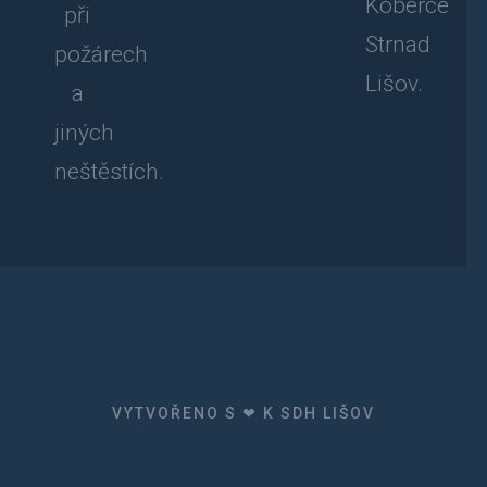
Koberce
při
Strnad
požárech
Lišov.
a
jiných
neštěstích.
VYTVOŘENO S ❤ K SDH LIŠOV