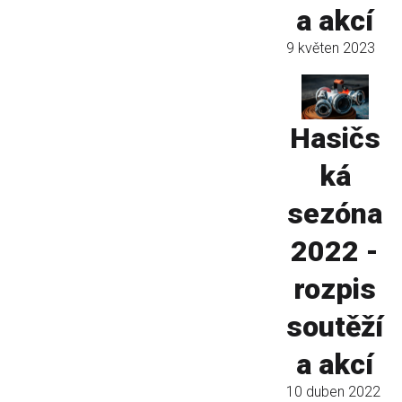
a akcí
9 květen 2023
Hasičs
ká
sezóna
2022 -
rozpis
soutěží
a akcí
10 duben 2022