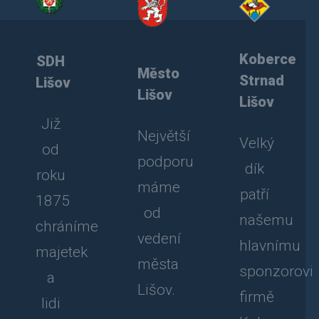
Koberce
SDH
Město
Strnad
Lišov
Lišov
Lišov
Již
Největší
Velký
od
podporu
dík
roku
máme
patří
1875
od
našemu
chráníme
vedení
hlavnímu
majetek
města
sponzorovi
a
Lišov.
firmě
lidi