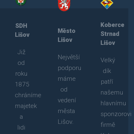
Koberce
SDH
Město
Strnad
Lišov
Lišov
Lišov
Již
Největší
Velký
od
podporu
dík
roku
máme
patří
1875
od
našemu
chráníme
vedení
hlavnímu
majetek
města
sponzorovi
a
Lišov.
firmě
lidi