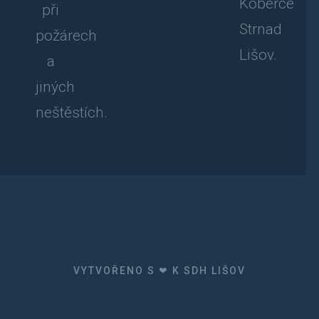
Koberce
při
Strnad
požárech
Lišov.
a
jiných
neštěstích.
VYTVOŘENO S ❤ K SDH LIŠOV