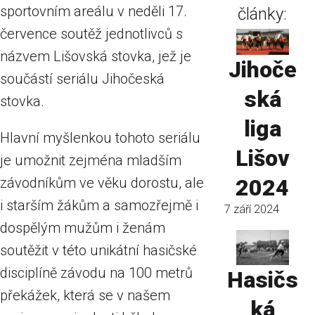
sportovním areálu v neděli 17.
články:
července soutěž jednotlivců s
názvem Lišovská stovka, jež je
Jihoče
součástí seriálu Jihočeská
ská
stovka.
liga
Hlavní myšlenkou tohoto seriálu
Lišov
je umožnit zejména mladším
závodníkům ve věku dorostu, ale
2024
i starším žákům a samozřejmě i
7 září 2024
dospělým mužům i ženám
soutěžit v této unikátní hasičské
disciplíně závodu na 100 metrů
Hasičs
překážek, která se v našem
ká