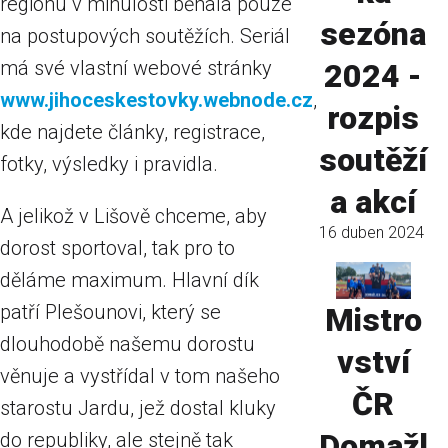
regionu v minulosti běhala pouze
sezóna
na postupových soutěžích. Seriál
má své vlastní webové stránky
2024 -
www.jihoceskestovky.webnode.cz
,
rozpis
kde najdete články, registrace,
soutěží
fotky, výsledky i pravidla.
a akcí
A jelikož v Lišově chceme, aby
16 duben 2024
dorost sportoval, tak pro to
děláme maximum. Hlavní dík
patří Plešounovi, který se
Mistro
dlouhodobě našemu dorostu
vství
věnuje a vystřídal v tom našeho
ČR
starostu Jardu, jež dostal kluky
Domažl
do republiky, ale stejně tak