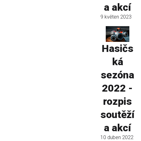
a akcí
9 květen 2023
Hasičs
ká
sezóna
2022 -
rozpis
soutěží
a akcí
10 duben 2022