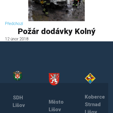
Předchozí
Požár dodávky Kolný
12 únor 2018
Koberce
SDH
Město
Strnad
Lišov
Lišov
Lišov