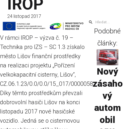
IROP
24 listopad 2017
Podobné
V rámci IROP – výzva č. 19 –
články:
Technika pro IZS – SC 1.3 získalo
město Lišov finanční prostředky
na realizaci projektu „Pořízení
Nový
velkokapacitní cisterny, Lišov“,
zásaho
CZ.06.1.23/0.0/0.0/15_017/0000058.
Díky těmto prostředkům převzali
vý
dobrovolní hasiči Lišov na konci
autom
listopadu 2017 nové hasičské
obil
vozidlo. Jedná se o cisternovou