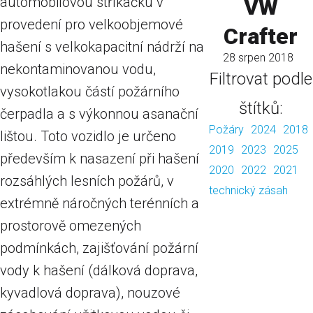
VW
automobilovou stříkačku v
provedení pro velkoobjemové
Crafter
hašení s velkokapacitní nádrží na
28 srpen 2018
nekontaminovanou vodu,
Filtrovat podle
vysokotlakou částí požárního
štítků:
čerpadla a s výkonnou asanační
Požáry
2024
2018
lištou. Toto vozidlo je určeno
2019
2023
2025
především k nasazení při hašení
2020
2022
2021
rozsáhlých lesních požárů, v
technický zásah
extrémně náročných terénních a
prostorově omezených
podmínkách, zajišťování požární
vody k hašení (dálková doprava,
kyvadlová doprava), nouzové