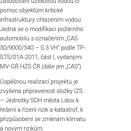
zásobování užitkovou vodou či
pomoc objektům kritické
infrastruktury chlazením vodou.
Jedná se o modifikaci požárního
automobilu s označením „CAS
30/9000/540 – S 3 VH“ podle TP-
STS/01A-2011, část I, vydanými
MV-GŘ HZS ČR (dále jen „CAS“).
Úspěšnou realizací projektu je
zvýšena připravenost složky IZS
– Jednotky SDH města Lišov k
řešení a řízení rizik a katastrof, k
přizpůsobení se změnám klimatu
a novým rizikům.