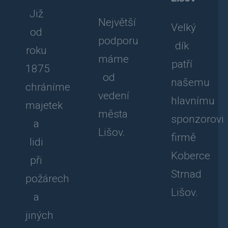
Již
Největší
Velký
od
podporu
dík
roku
máme
patří
1875
od
našemu
chráníme
vedení
hlavnímu
majetek
města
sponzorovi
a
Lišov.
firmě
lidi
Koberce
při
Strnad
požárech
Lišov.
a
jiných