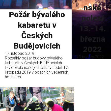
nské
Požár bývalého
polesí
kabaretu v
13.-14.
Českých
března
Budějovicích
2022
17 listopad 2019
13 březen 2022
Rozsáhlý požár budovy bývalého
kabaretu v Českých Budějovicích
likvidovala naše jednotka v neděli 17.
listopadu 2019 v pozdních večerních
hodinách.