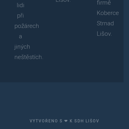
firmě
lidi
Koberce
při
Strnad
požárech
Lišov.
a
jiných
neštěstích.
VYTVOŘENO S ❤ K SDH LIŠOV