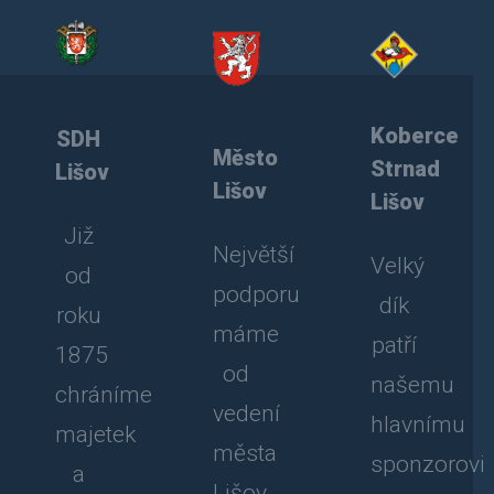
Koberce
SDH
Město
Strnad
Lišov
Lišov
Lišov
Již
Největší
Velký
od
podporu
dík
roku
máme
patří
1875
od
našemu
chráníme
vedení
hlavnímu
majetek
města
sponzorovi
a
Lišov.