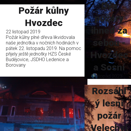
Dva
Požár kůlny
požáry
Hvozdec
ihned za
22 listopad 2019
Požár kůlny plné dřeva likvidovala
sebou -
naše jednotka v nočních hodinách v
pátek 22. listopadu 2019. Na pomoc
Hvozdec
přijely ještě jednotky HZS České
Budějovice, JSDHO Ledenice a
a Sosní
Borovany
5 listopad 2023
Rozsáhl
ý lesní
požár
Velechví