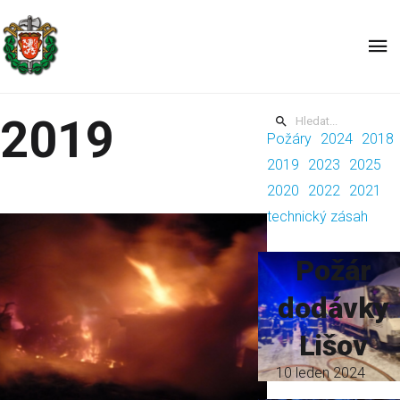
JPO III Jihočeského kraje
2019
Požáry
2024
2018
2019
2023
2025
2020
2022
2021
technický zásah
Požár
dodávky
Lišov
10 leden 2024