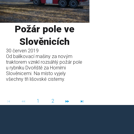
Požár pole ve
Slověnicích
30 červen 2019
Od balíkovací mašiny za novým
traktorem vznikl rozsáhlý požár pole
u rybníku Dvořiště za Horními
Slověnicemi. Na místo vyjely
všechny tři lišovské cisterny.
1
2