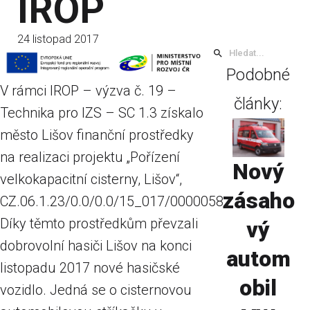
IROP
24 listopad 2017
Podobné
V rámci IROP – výzva č. 19 –
články:
Technika pro IZS – SC 1.3 získalo
město Lišov finanční prostředky
na realizaci projektu „Pořízení
Nový
velkokapacitní cisterny, Lišov“,
zásaho
CZ.06.1.23/0.0/0.0/15_017/0000058.
Díky těmto prostředkům převzali
vý
dobrovolní hasiči Lišov na konci
autom
listopadu 2017 nové hasičské
obil
vozidlo. Jedná se o cisternovou