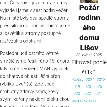
obci Červený Újezdec už za tmy,
Požár
vyjížděli jsme v šest hodin večer.
rodinn
Na místě byly dva spadlé stromy
přes silnici do Libniče, místo jsme
ého
si osvětlili a stromy postupně
domu
rozřezali a odstranili.
Lišov
Poslední událost této větrné
30 květen 2025
smrště jsme řešili ráno 18. února,
Filtrovat podle
kdy jsme s vozem MAN vyjížděli
štítků:
do chatové oblasti Jižní břeh
Požáry
2024
2018
ryblíku Dvořiště. Zde spadl
2019
2023
2025
mohutný zdravý smrk, který
2020
2022
2021
svými kořeny naklonil elektrickou
technický zásah
kapličku k chatám. Nejprve jsme