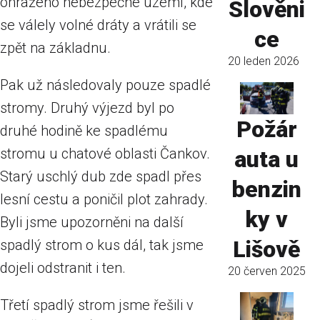
ohraženo nebezpečné území, kde
Slověni
se válely volné dráty a vrátili se
ce
zpět na základnu.
20 leden 2026
Pak už následovaly pouze spadlé
stromy. Druhý výjezd byl po
Požár
druhé hodině ke spadlému
stromu u chatové oblasti Čankov.
auta u
Starý uschlý dub zde spadl přes
benzin
lesní cestu a poničil plot zahrady.
ky v
Byli jsme upozorněni na další
Lišově
spadlý strom o kus dál, tak jsme
dojeli odstranit i ten.
20 červen 2025
Třetí spadlý strom jsme řešili v