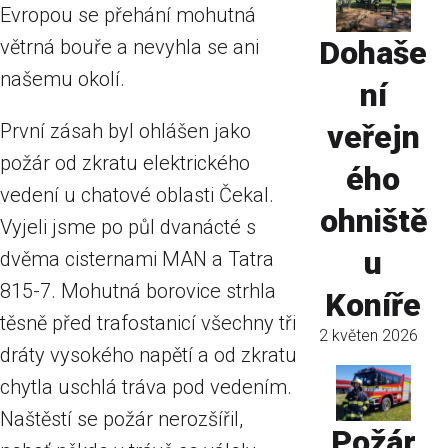
Evropou se přehání mohutná
Dohaše
větrná bouře a nevyhla se ani
našemu okolí.
ní
veřejn
První zásah byl ohlášen jako
požár od zkratu elektrického
ého
vedení u chatové oblasti Čekal.
ohniště
Vyjeli jsme po půl dvanácté s
u
dvěma cisternami MAN a Tatra
815-7. Mohutná borovice strhla
Koníře
těsně před trafostanicí všechny tři
2 květen 2026
dráty vysokého napětí a od zkratu
chytla uschlá tráva pod vedením.
Naštěstí se požár nerozšířil,
Požár