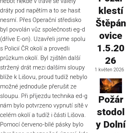
neboť někde v trávě se válely
klestí
dráty pod napětím a to se hasit
nesmí. Přes Operační středisko
Štěpán
byl povolán vůz společnosti eg-d
ovice
(dříve E-on). Uzavřeli jsme spolu
1.5.20
s Policií ČR okolí a provedli
průzkum okolí. Byl zjištěn další
26
stržený drát mezi dalšími sloupy
1 květen 2026
blíže k Lišovu, proud tudíž nebylo
možné jednoduše přerušit ze
sloupu. Při příjezdu technika ed-g
Požár
nám bylo potvrzeno vypnutí sítě v
stodol
celém okolí a tudíž i části Lišova.
y Dolní
Pomocí červeno-bílé pásky bylo