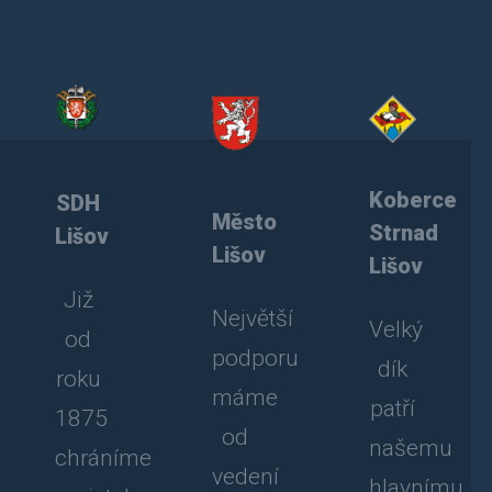
Koberce
SDH
Město
Strnad
Lišov
Lišov
Lišov
Již
Největší
Velký
od
podporu
dík
roku
máme
patří
1875
od
našemu
chráníme
vedení
hlavnímu