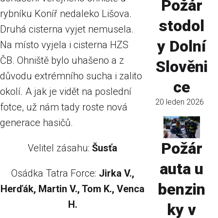
Požár
rybníku Koníř nedaleko Lišova.
stodol
Druhá cisterna vyjet nemusela.
y Dolní
Na místo vyjela i cisterna HZS
ČB. Ohniště bylo uhašeno a z
Slověni
důvodu extrémního sucha i zalito
ce
okolí. A jak je vidět na poslední
20 leden 2026
fotce, už nám tady roste nová
generace hasičů.
Požár
Velitel zásahu:
Šusťa
auta u
Osádka Tatra Force:
Jirka V.,
benzin
Herďák, Martin V., Tom K., Venca
H.
ky v