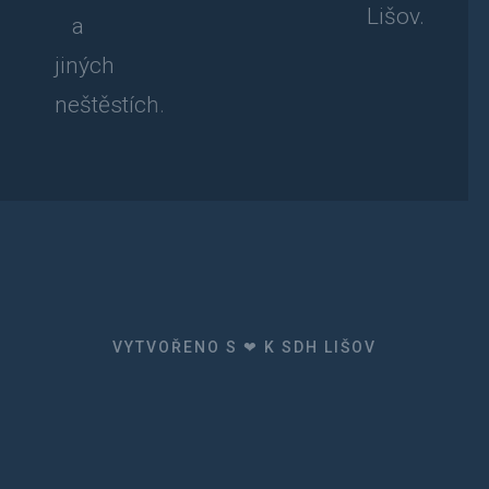
Lišov.
a
jiných
neštěstích.
VYTVOŘENO S ❤ K SDH LIŠOV