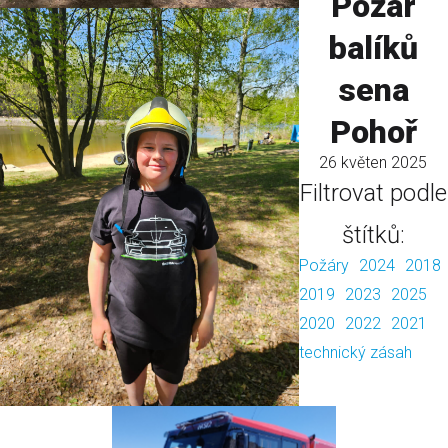
Požár
balíků
sena
Pohoř
26 květen 2025
Filtrovat podle
štítků:
Požáry
2024
2018
2019
2023
2025
2020
2022
2021
technický zásah