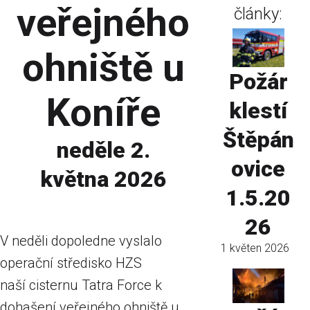
veřejného
články:
ohniště u
Požár
Koníře
klestí
Štěpán
neděle 2.
ovice
května 2026
1.5.20
26
V neděli dopoledne vyslalo
1 květen 2026
operační středisko HZS
naší cisternu Tatra Force k
dohašení veřejného ohniště u