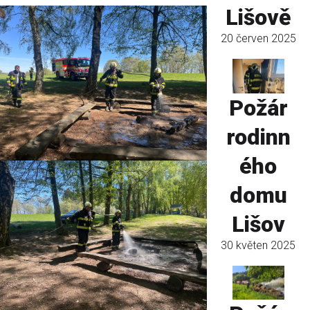
Lišově
20 červen 2025
Požár
rodinn
ého
domu
Lišov
30 květen 2025