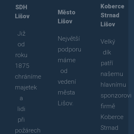
Koberce
SDH
Město
Strnad
Lišov
Lišov
Lišov
Již
Největší
Velký
od
podporu
dík
roku
máme
patří
1875
od
našemu
chráníme
vedení
hlavnímu
majetek
města
sponzorovi
a
Lišov.
firmě
lidi
Koberce
při
Strnad
požárech