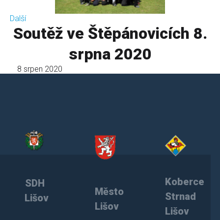
Další
Soutěž ve Štěpánovicích 8.
srpna 2020
8 srpen 2020
Koberce
SDH
Město
Strnad
Lišov
Lišov
Lišov