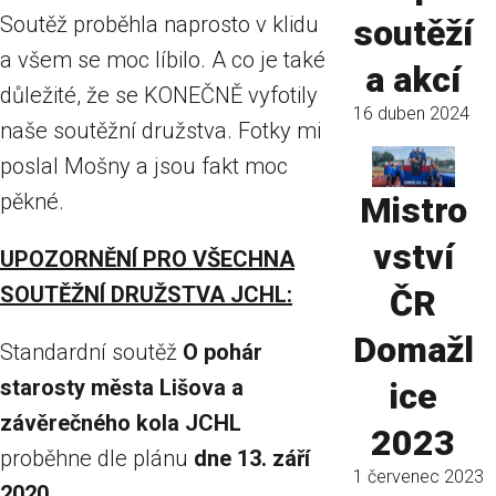
Soutěž proběhla naprosto v klidu
soutěží
a všem se moc líbilo. A co je také
a akcí
důležité, že se KONEČNĚ vyfotily
16 duben 2024
naše soutěžní družstva. Fotky mi
poslal Mošny a jsou fakt moc
pěkné.
Mistro
vství
UPOZORNĚNÍ PRO VŠECHNA
SOUTĚŽNÍ DRUŽSTVA JCHL:
ČR
Domažl
Standardní soutěž
O pohár
starosty města Lišova a
ice
závěrečného kola JCHL
2023
proběhne dle plánu
dne 13. září
1 červenec 2023
2020
.