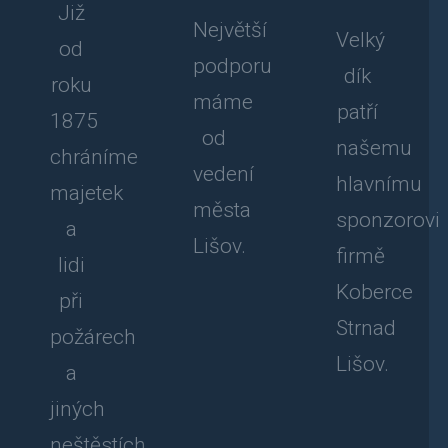
Již
Největší
Velký
od
podporu
dík
roku
máme
patří
1875
od
našemu
chráníme
vedení
hlavnímu
majetek
města
sponzorovi
a
Lišov.
firmě
lidi
Koberce
při
Strnad
požárech
Lišov.
a
jiných
neštěstích.