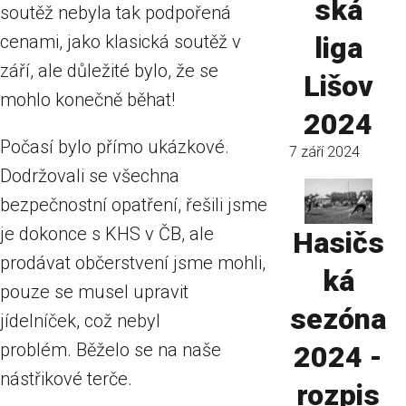
ská
soutěž nebyla tak podpořená
cenami, jako klasická soutěž v
liga
září, ale důležité bylo, že se
Lišov
mohlo konečně běhat!
2024
Počasí bylo přímo ukázkové.
7 září 2024
Dodržovali se všechna
bezpečnostní opatření, řešili jsme
je dokonce s KHS v ČB, ale
Hasičs
prodávat občerstvení jsme mohli,
ká
pouze se musel upravit
sezóna
jídelníček, což nebyl
problém. Běželo se na naše
2024 -
nástřikové terče.
rozpis