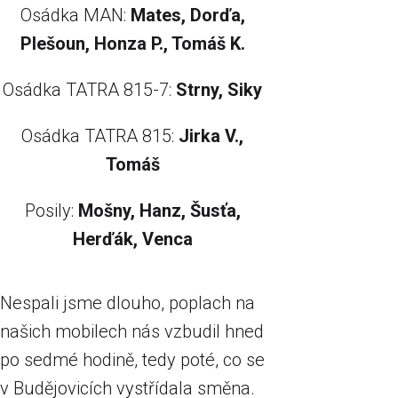
Osádka MAN:
Mates, Dorďa,
Plešoun, Honza P., Tomáš K.
Osádka TATRA 815-7:​
Strny, Siky
Osádka TATRA 815:​
Jirka V.,
Tomáš
Posily:​
Mošny, Hanz, Šusťa,
Herďák, Venca
Nespali jsme dlouho, poplach na
našich mobilech nás vzbudil hned
po sedmé hodině, tedy poté, co se
v Budějovicích vystřídala směna.