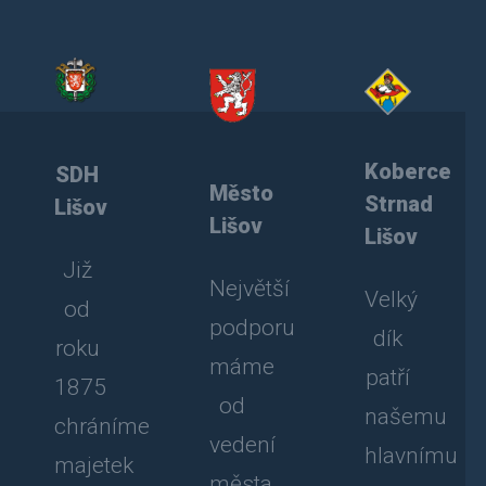
Koberce
SDH
Město
Strnad
Lišov
Lišov
Lišov
Již
Největší
Velký
od
podporu
dík
roku
máme
patří
1875
od
našemu
chráníme
vedení
hlavnímu
majetek
města