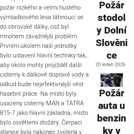
Požár
požár nízkého a velmi hustého
stodol
výmladkového lesa táhnoucí se
do obrovské dálky, což byl
y Dolní
mnohem závažnější problém.
Slověni
Prvním úkolem naší jednotky
ce
bylo ustavení hlavní techniky tak,
aby okolo mohly projíždět další
20 leden 2026
cisterny k dálkové dopravě vody a
odkud bude nejefektivnější vést
Požár
hasební práce. Na místo byly
usazeny cisterny MAN a TATRA
auta u
815-7 jako hlavní základna, místo
benzin
bylo osvětleno stožáry. Čerpací
ky v
stanice byla nakonec zvolena v