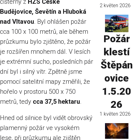
cisterny z
HZS České
2 květen 2026
Budějovice, Ševětín a Hluboká
nad Vltavou
. Byl ohlášen požár
cca 100 x 100 metrů, ale během
Požár
průzkumu bylo zjištěno, že požár
klestí
je rozšířen mnohem dál. V lesích
je extrémní sucho, posledních pár
Štěpán
dní byl i silný vítr. Zpětně jsme
ovice
pomocí satelitní mapy změřili, že
1.5.20
hořelo v prostoru 500 x 750
metrů, tedy
cca 37,5 hektaru
.
26
1 květen 2026
Hned od silnice byl vidět obrovský
plamenný požár ve vysokém
lese, při průzkumu ale zjištěn