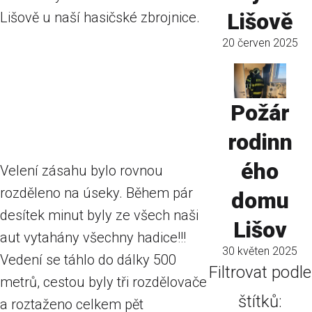
Lišově
Lišově u naší hasičské zbrojnice.
20 červen 2025
Požár
rodinn
ého
Velení zásahu bylo rovnou
rozděleno na úseky. Během pár
domu
desítek minut byly ze všech naši
Lišov
aut vytahány všechny hadice!!!
30 květen 2025
Vedení se táhlo do dálky 500
Filtrovat podle
metrů, cestou byly tři rozdělovače
štítků:
a roztaženo celkem pět