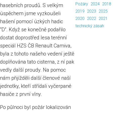
Požáry
2024
2018
hasebních proudů. S velkým
2019
2023
2025
úspěchem jsme vyzkoušeli
2020
2022
2021
hašení pomocí úzkých hadic
technický zásah
"D". Když se konečně podařilo
dostat doprostřed lesa terénní
speciál HZS ČB Renault Camiva,
byla z tohoto našeho vedení ještě
doplňována tato cisterna, z ní pak
vedly další proudy. Na pomoc
nám přijížděli další členové naší
jednotky, kteří střídali vyčerpané
hasiče z první vlny.
Po půlnoci byl požár lokalizován