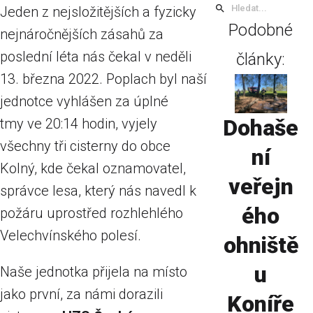
Jeden z nejsložitějších a fyzicky
Podobné
nejnáročnějších zásahů za
poslední léta nás čekal v neděli
články:
13. března 2022. Poplach byl naší
jednotce vyhlášen za úplné
Dohaše
tmy ve 20:14 hodin, vyjely
všechny tři cisterny do obce
ní
Kolný, kde čekal oznamovatel,
veřejn
správce lesa, který nás navedl k
ého
požáru uprostřed rozhlehlého
Velechvínského polesí.
ohniště
u
Naše jednotka přijela na místo
jako první, za námi dorazili
Koníře