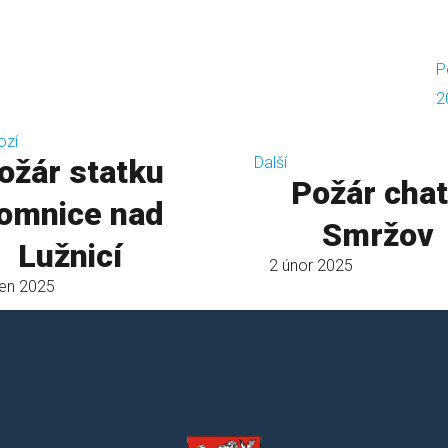
P
2
ozí
ožár statku
Další
Požár cha
omnice nad
Smržov
Lužnicí
2 únor 2025
ten 2025