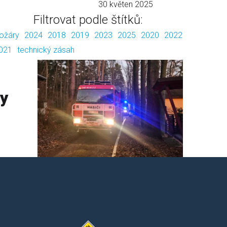
30 květen 2025
Filtrovat podle štítků:
ožáry
2024
2018
2019
2023
2025
2020
2022
021
technický zásah
ty