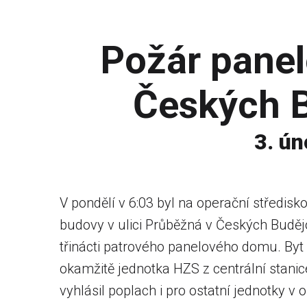
Požár pane
Českých B
3. ú
V pondělí v 6:03 byl na operační středis
budovy v ulici Průběžná v Českých Buděj
třinácti patrového panelového domu. Byt
okamžitě jednotka HZS z centrální stani
vyhlásil poplach i pro ostatní jednotky v 