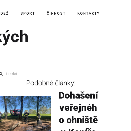
ÁDEŽ
SPORT
ČINNOST
KONTAKTY
kých
Podobné články:
Dohašení
veřejnéh
o ohniště