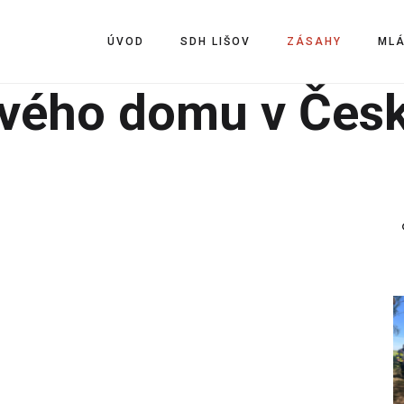
ÚVOD
SDH LIŠOV
ZÁSAHY
ML
ového domu v Čes