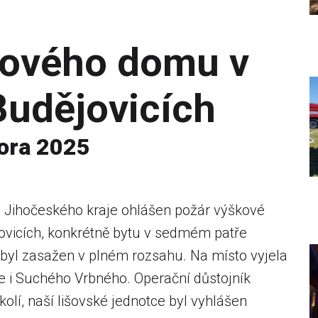
lového domu v
udějovicích
nora 2025
ko Jihočeského kraje ohlášen požár výškové
ovicích, konkrétně bytu v sedmém patře
 byl zasažen v plném rozsahu. Na místo vyjela
ce i Suchého Vrbného. Operační důstojník
okolí, naší lišovské jednotce byl vyhlášen