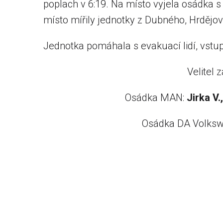
poplach v 6:19. Na místo vyjela osádka 
místo mířily jednotky z Dubného, Hrdějo
Jednotka pomáhala s evakuací lidí, vstupů
Velitel 
Osádka MAN:
Jirka V.
Osádka DA Volksw