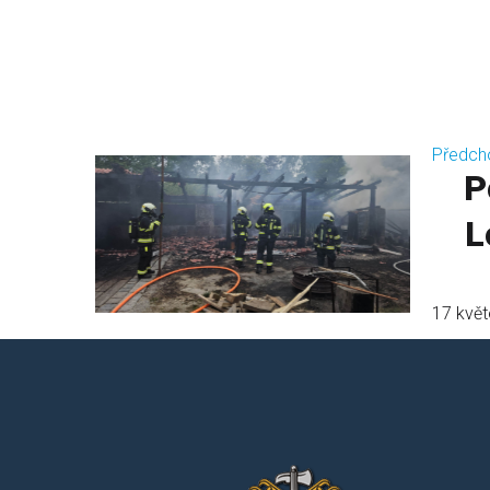
Předch
P
L
17 kvě