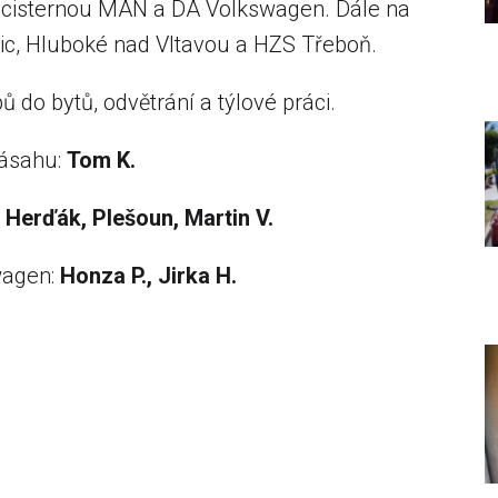
s cisternou MAN a DA Volkswagen. Dále na
vic, Hluboké nad Vltavou a HZS Třeboň.
 do bytů, odvětrání a týlové práci.
zásahu:
Tom K.
, Herďák, Plešoun, Martin V.
agen:
Honza P., Jirka H.