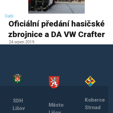
Další
Oficiální předání hasičské
zbrojnice a DA VW Crafter
24 srpen 2019
Koberce
SDH
Město
Strnad
Lišov
Lišov