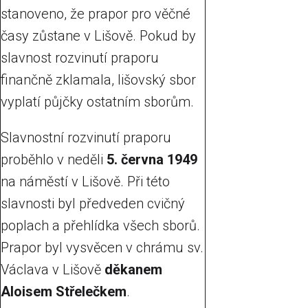
stanoveno, že prapor pro věčné
časy zůstane v Lišově. Pokud by
slavnost rozvinutí praporu
finančně zklamala, lišovský sbor
vyplatí půjčky ostatním sborům.
Slavnostní rozvinutí praporu
proběhlo v neděli
5. června 1949
na náměstí v Lišově. Při této
slavnosti byl předveden cvičný
poplach a přehlídka všech sborů.
Prapor byl vysvěcen v chrámu sv.
Václava v Lišově
děkanem
Aloisem Střelečkem
.