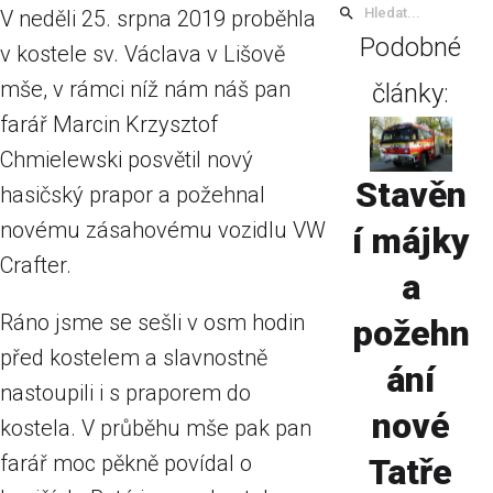
V neděli 25. srpna 2019 proběhla
Podobné
v kostele sv. Václava v Lišově
mše, v rámci níž nám náš pan
články:
farář Marcin Krzysztof
Chmielewski posvětil nový
Stavěn
hasičský prapor a požehnal
novému zásahovému vozidlu VW
í májky
Crafter.
a
Ráno jsme se sešli v osm hodin
požehn
před kostelem a slavnostně
ání
nastoupili i s praporem do
nové
kostela. V průběhu mše pak pan
farář moc pěkně povídal o
Tatře