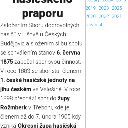
2019
2023
2025
praporu
2020
2022
2021
Založením Sboru dobrovolných
slavnost
hasičů v Lišově u Českých
Budějovic a složením slibu spolu
se schválením stanov
6. června
1875
započal sbor svou činnost.
V roce 1883 se sbor stal členem
1. české hasičské jednoty na
jihu českém
ve Velešíně. V roce
1898 přechází sbor do
župy
Rožmberk
v Třeboni, kde je
členem až do 7. února 1905 kdy
vzniká
Okresní župa hasičská