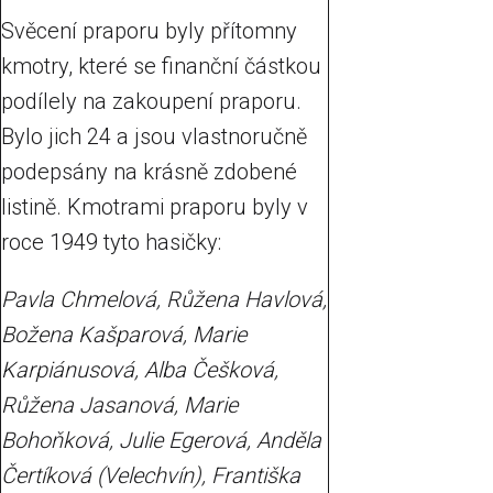
Svěcení praporu byly přítomny
kmotry, které se finanční částkou
podílely na zakoupení praporu.
Bylo jich 24 a jsou vlastnoručně
podepsány na krásně zdobené
listině. Kmotrami praporu byly v
roce 1949 tyto hasičky:
Pavla Chmelová, Růžena Havlová,
Božena Kašparová, Marie
Karpiánusová, Alba Češková,
Růžena Jasanová, Marie
Bohoňková, Julie Egerová, Anděla
Čertíková (Velechvín), Františka