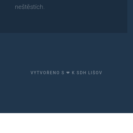
neštěstích.
VYTVOŘENO S ❤ K SDH LIŠOV