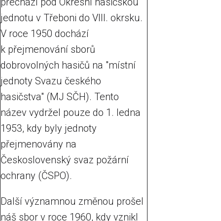
přechází pod Okresní hasičskou
jednotu v Třeboni do VIII. okrsku.
V roce 1950 dochází
k přejmenování sborů
dobrovolných hasičů na "místní
jednoty Svazu českého
hasičstva" (MJ SČH). Tento
název vydržel pouze do 1. ledna
1953, kdy byly jednoty
přejmenovány na
Československý svaz požární
ochrany (ČSPO).
Další významnou změnou prošel
náš sbor v roce 1960, kdy vznikl