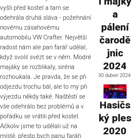
í májky
vyšli před kostel a tam se
a
odehrála druhá sláva - požehnání
pálení
novému zásahovému
automobilu VW Crafter. Největší
čarodě
radost nám ale pan farář udělal,
jnic
když svolil svézt se v něm. Modré
2024
majáky se rozblikaly, siréna
30 duben 2024
rozhoukala. Je pravda, že se při
odjezdu trochu bál, ale to my při
výjezdu někdy také. Naštěstí se
Hasičs
vše odehrálo bez problémů a v
ký ples
pořádku se vrátili před kostel.
Ačkoliv jsme to udělali už na
2020
místě, přesto bych panu faráři