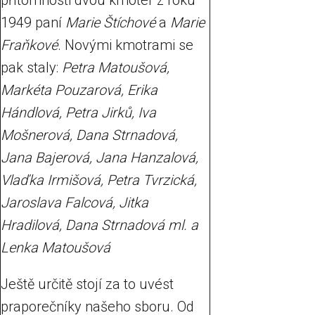
přítomnosti dvou kmoter z roku
1949 paní
Marie Štíchové
a
Marie
Fraňkové
. Novými kmotrami se
pak staly:
Petra Matoušová,
Markéta Pouzarová, Erika
Hándlová, Petra Jirků, Iva
Mošnerová, Dana Strnadová,
Jana Bajerová, Jana Hanzalová,
Vlaďka Irmišová, Petra Tvrzická,
Jaroslava Falcová, Jitka
Hradilová, Dana Strnadová ml. a
Lenka Matoušová
Ještě určitě stojí za to uvést
praporečníky našeho sboru. Od