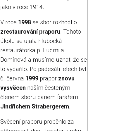
jako v roce 1914.
V roce
1998
se sbor rozhodl o
zrestaurování praporu
. Tohoto
úkolu se ujala hlubocká
restaurátorka p. Ludmila
Domínová a musíme uznat, že se
to vydařilo. Po padesáti letech byl
6. června
1999
prapor
znovu
vysvěcen
naším česteným
členem sboru panem farářem
Jindřichem Strabergerem
.
Svěcení praporu proběhlo za i