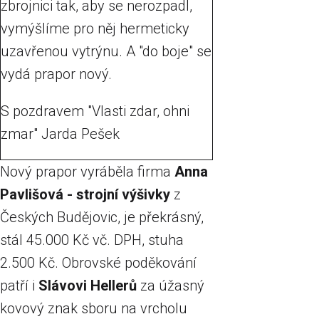
zbrojnici tak, aby se nerozpadl,
vymýšlíme pro něj hermeticky
uzavřenou vytrýnu. A "do boje" se
vydá prapor nový.
S pozdravem "Vlasti zdar, ohni
zmar" Jarda Pešek
Nový prapor vyráběla firma
Anna
Pavlišová - strojní výšivky
z
Českých Budějovic, je překrásný,
stál 45.000 Kč vč. DPH, stuha
2.500 Kč. Obrovské poděkování
patří i
Slávovi Hellerů
za úžasný
kovový znak sboru na vrcholu