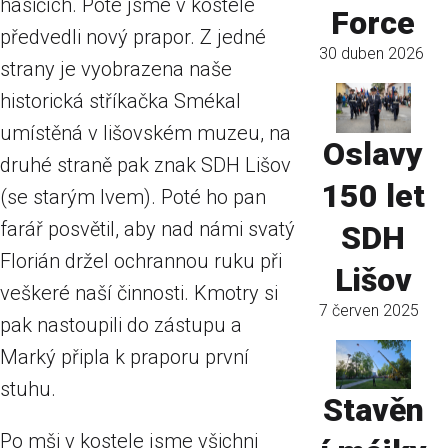
hasičích. Poté jsme v kostele
Force
předvedli nový prapor. Z jedné
30 duben 2026
strany je vyobrazena naše
historická stříkačka Smékal
umístěná v lišovském muzeu, na
Oslavy
druhé straně pak znak SDH Lišov
150 let
(se starým lvem). Poté ho pan
farář posvětil, aby nad námi svatý
SDH
Florián držel ochrannou ruku při
Lišov
veškeré naší činnosti. Kmotry si
7 červen 2025
pak nastoupili do zástupu a
Marký připla k praporu první
stuhu.
Stavěn
Po mši v kostele jsme všichni