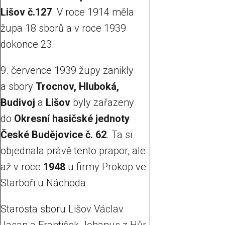
Lišov č.127
. V roce 1914 měla
župa 18 sborů a v roce 1939
dokonce 23.
9. července 1939 župy zanikly
a sbory
Trocnov, Hluboká,
Budivoj
a
Lišov
byly zařazeny
do
Okresní hasičské jednoty
České Budějovice č. 62
. Ta si
objednala právě tento prapor, ale
až v roce
1948
u firmy Prokop ve
Starboři u Náchoda.
Starosta sboru Lišov Václav