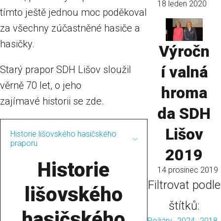
18 leden 2020
tímto ještě jednou moc poděkoval
za všechny zúčastněné hasiče a
hasičky.
Výročn
í valná
Starý prapor SDH Lišov sloužil
věrně 70 let, o jeho
hroma
zajímavé historii se zde.
da SDH
Lišov
Historie lišovského hasičského
praporu
2019
Historie
14 prosinec 2019
Filtrovat podle
lišovského
štítků:
hasičského
Požáry
2024
2018