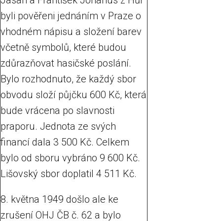
Jasan a František Johanus z Hůr
byli pověřeni jednáním v Praze o
vhodném nápisu a složení barev
včetně symbolů, které budou
zdůrazňovat hasičské poslání.
Bylo rozhodnuto, že každý sbor
obvodu složí půjčku 600 Kč, která
bude vrácena po slavnosti
praporu. Jednota ze svých
financí dala 3 500 Kč. Celkem
bylo od sboru vybráno 9 600 Kč.
Lišovský sbor doplatil 4 511 Kč.
8. května 1949 došlo ale ke
zrušení OHJ ČB č. 62 a bylo