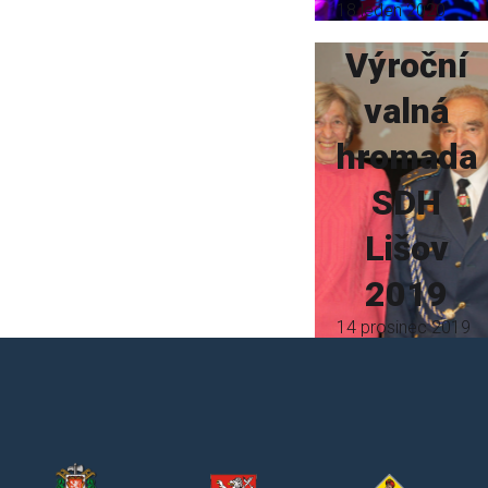
18 leden 2020
Výroční
valná
hromada
SDH
Lišov
2019
14 prosinec 2019