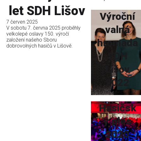
let SDH Lišov
Výroční
7 červen 2025
valná
V sobotu 7. června 2025 proběhly
velkolepé oslavy 150. výročí
založení našeho Sboru
hromada
dobrovolných hasičů v Lišově.
SDH
Lišov
2022
10 prosinec 2022
Hasičsk
ý ples
2020