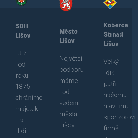
Koberce
SDH
Město
Strnad
Lišov
Lišov
Lišov
Již
Největší
Velký
od
podporu
dík
roku
máme
patří
1875
od
našemu
chráníme
vedení
hlavnímu
majetek
města
sponzorovi
a
Lišov.
firmě
lidi