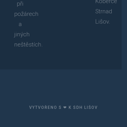
Koberce
při
Strnad
požárech
Lišov.
a
jiných
neštěstích.
VYTVOŘENO S ❤ K SDH LIŠOV