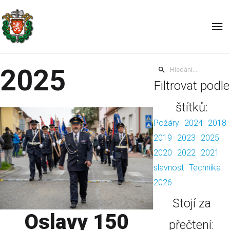
Oslavy a výročí
2025
Filtrovat podle
štítků:
Požáry
2024
2018
2019
2023
2025
2020
2022
2021
slavnost
Technika
2026
Stojí za
Oslavy 150
přečtení: