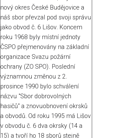
nový okres České Budějovice a
náš sbor převzal pod svoji správu
jako obvod č. 6 Lišov. Koncem
roku 1968 byly místní jednoty
ČSPO přejmenovány na základní
organizace Svazu požární
ochrany (ZO SPO). Poslední
významnou změnou z 2.
prosince 1990 bylo schválení
názvu "Sbor dobrovolných
hasičů" a znovuobnovení okrsků
a obvodů. Od roku 1995 má Lišov
v obvodu č. 6 dva okrsky (14 a
15) a tvoří ho 18 sborů stejně