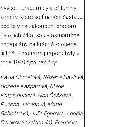
Svěcení praporu byly přítomny
kmotry, které se finanční částkou
podílely na zakoupení praporu.
Bylo jich 24 a jsou vlastnoručně
podepsány na krásně zdobené
listině. Kmotrami praporu byly v
roce 1949 tyto hasičky:
Pavla Chmelová, Růžena Havlová,
Božena Kašparová, Marie
Karpiánusová, Alba Češková,
Růžena Jasanová, Marie
Bohoňková, Julie Egerová, Anděla
Čertíková (Velechvín), Františka