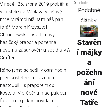
V neděli 25. srpna 2019 proběhla
Podobné
v kostele sv. Václava v Lišově
mše, v rámci níž nám náš pan
články:
farář Marcin Krzysztof
Chmielewski posvětil nový
Stavěn
hasičský prapor a požehnal
novému zásahovému vozidlu VW
í májky
Crafter.
a
Ráno jsme se sešli v osm hodin
požehn
před kostelem a slavnostně
ání
nastoupili i s praporem do
nové
kostela. V průběhu mše pak pan
farář moc pěkně povídal o
Tatře