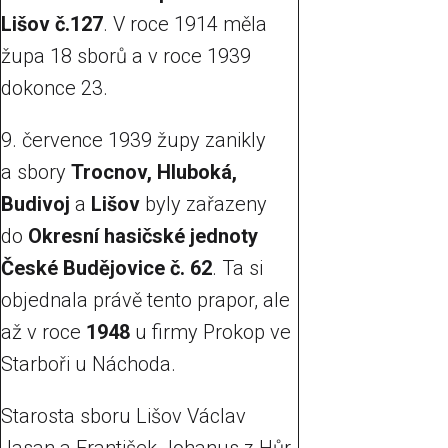
Lišov č.127
. V roce 1914 měla
župa 18 sborů a v roce 1939
dokonce 23.
9. července 1939 župy zanikly
a sbory
Trocnov, Hluboká,
Budivoj
a
Lišov
byly zařazeny
do
Okresní hasičské jednoty
České Budějovice č. 62
. Ta si
objednala právě tento prapor, ale
až v roce
1948
u firmy Prokop ve
Starboři u Náchoda.
Starosta sboru Lišov Václav