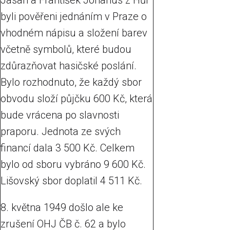
Jasan a František Johanus z Hůr
byli pověřeni jednáním v Praze o
vhodném nápisu a složení barev
včetně symbolů, které budou
zdůrazňovat hasičské poslání.
Bylo rozhodnuto, že každý sbor
obvodu složí půjčku 600 Kč, která
bude vrácena po slavnosti
praporu. Jednota ze svých
financí dala 3 500 Kč. Celkem
bylo od sboru vybráno 9 600 Kč.
Lišovský sbor doplatil 4 511 Kč.
8. května 1949 došlo ale ke
zrušení OHJ ČB č. 62 a bylo