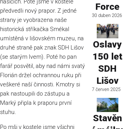
hasičích. Poté jsme v kostele
Force
předvedli nový prapor. Z jedné
30 duben 2026
strany je vyobrazena naše
historická stříkačka Smékal
umístěná v lišovském muzeu, na
Oslavy
druhé straně pak znak SDH Lišov
150 let
(se starým lvem). Poté ho pan
farář posvětil, aby nad námi svatý
SDH
Florián držel ochrannou ruku při
Lišov
veškeré naší činnosti. Kmotry si
7 červen 2025
pak nastoupili do zástupu a
Marký připla k praporu první
stuhu.
Stavěn
Po mši v kostele jsme všichni