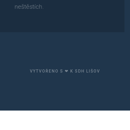
neštěstích.
VYTVOŘENO S ❤ K SDH LIŠOV