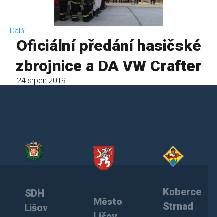
Další
Oficiální předání hasičské
zbrojnice a DA VW Crafter
24 srpen 2019
Koberce
SDH
Město
Strnad
Lišov
Lišov