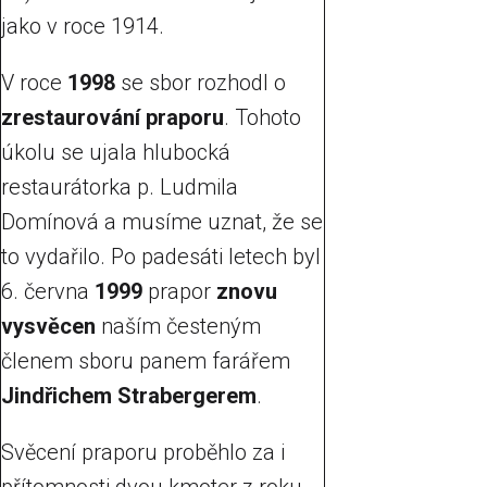
jako v roce 1914.
V roce
1998
se sbor rozhodl o
zrestaurování praporu
. Tohoto
úkolu se ujala hlubocká
restaurátorka p. Ludmila
Domínová a musíme uznat, že se
to vydařilo. Po padesáti letech byl
6. června
1999
prapor
znovu
vysvěcen
naším česteným
členem sboru panem farářem
Jindřichem Strabergerem
.
Svěcení praporu proběhlo za i