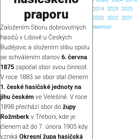
2019
2023
2025
praporu
2020
2022
2021
Založením Sboru dobrovolných
slavnost
hasičů v Lišově u Českých
Budějovic a složením slibu spolu
se schválením stanov
6. června
1875
započal sbor svou činnost.
V roce 1883 se sbor stal členem
1. české hasičské jednoty na
jihu českém
ve Velešíně. V roce
1898 přechází sbor do
župy
Rožmberk
v Třeboni, kde je
členem až do 7. února 1905 kdy
vzniká
Okresní župa hasičská