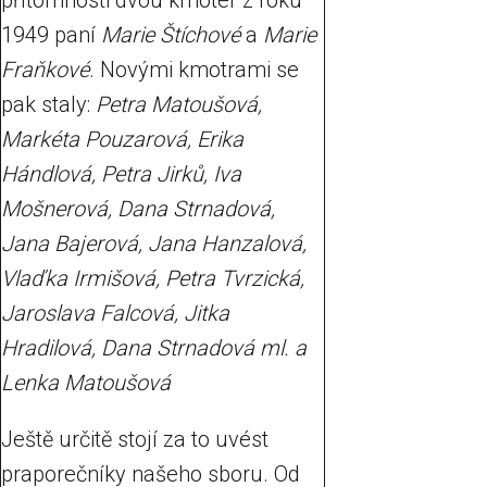
přítomnosti dvou kmoter z roku
1949 paní
Marie Štíchové
a
Marie
Fraňkové
. Novými kmotrami se
pak staly:
Petra Matoušová,
Markéta Pouzarová, Erika
Hándlová, Petra Jirků, Iva
Mošnerová, Dana Strnadová,
Jana Bajerová, Jana Hanzalová,
Vlaďka Irmišová, Petra Tvrzická,
Jaroslava Falcová, Jitka
Hradilová, Dana Strnadová ml. a
Lenka Matoušová
Ještě určitě stojí za to uvést
praporečníky našeho sboru. Od