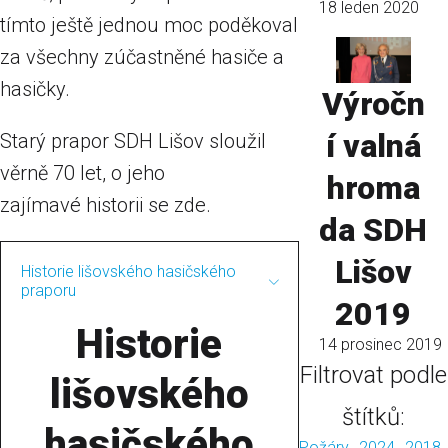
18 leden 2020
tímto ještě jednou moc poděkoval
za všechny zúčastněné hasiče a
hasičky.
Výročn
í valná
Starý prapor SDH Lišov sloužil
věrně 70 let, o jeho
hroma
zajímavé historii se zde.
da SDH
Lišov
Historie lišovského hasičského
praporu
2019
Historie
14 prosinec 2019
Filtrovat podle
lišovského
štítků:
hasičského
Požáry
2024
2018