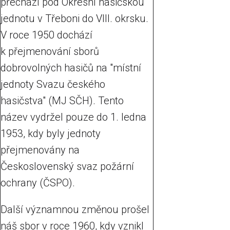
přechází pod Okresní hasičskou
jednotu v Třeboni do VIII. okrsku.
V roce 1950 dochází
k přejmenování sborů
dobrovolných hasičů na "místní
jednoty Svazu českého
hasičstva" (MJ SČH). Tento
název vydržel pouze do 1. ledna
1953, kdy byly jednoty
přejmenovány na
Československý svaz požární
ochrany (ČSPO).
Další významnou změnou prošel
náš sbor v roce 1960, kdy vznikl