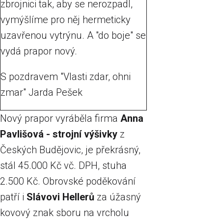
zbrojnici tak, aby se nerozpadl,
vymýšlíme pro něj hermeticky
uzavřenou vytrýnu. A "do boje" se
vydá prapor nový.
S pozdravem "Vlasti zdar, ohni
zmar" Jarda Pešek
Nový prapor vyráběla firma
Anna
Pavlišová - strojní výšivky
z
Českých Budějovic, je překrásný,
stál 45.000 Kč vč. DPH, stuha
2.500 Kč. Obrovské poděkování
patří i
Slávovi Hellerů
za úžasný
kovový znak sboru na vrcholu