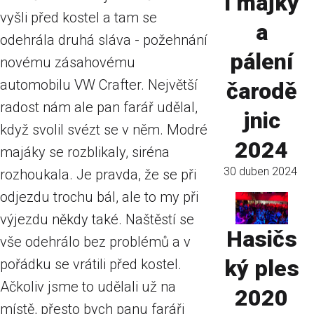
í májky
vyšli před kostel a tam se
a
odehrála druhá sláva - požehnání
pálení
novému zásahovému
automobilu VW Crafter. Největší
čarodě
radost nám ale pan farář udělal,
jnic
když svolil svézt se v něm. Modré
2024
majáky se rozblikaly, siréna
30 duben 2024
rozhoukala. Je pravda, že se při
odjezdu trochu bál, ale to my při
výjezdu někdy také. Naštěstí se
Hasičs
vše odehrálo bez problémů a v
ký ples
pořádku se vrátili před kostel.
Ačkoliv jsme to udělali už na
2020
místě, přesto bych panu faráři