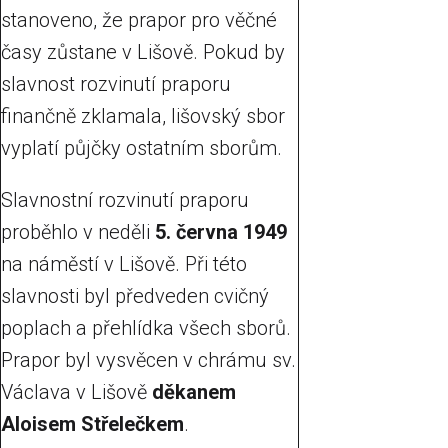
stanoveno, že prapor pro věčné
časy zůstane v Lišově. Pokud by
slavnost rozvinutí praporu
finančně zklamala, lišovský sbor
vyplatí půjčky ostatním sborům.
Slavnostní rozvinutí praporu
proběhlo v neděli
5. června 1949
na náměstí v Lišově. Při této
slavnosti byl předveden cvičný
poplach a přehlídka všech sborů.
Prapor byl vysvěcen v chrámu sv.
Václava v Lišově
děkanem
Aloisem Střelečkem
.