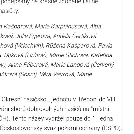
ě podepsány na krásně zdobené listině.
hasičky:
 Kašparová, Marie Karpiánusová, Alba
vá, Julie Egerová, Anděla Čertíková
ěchová (Velechvín), Růžena Kašparová, Pavla
Tájková (Hrůtov), Marie Štíchová, Kateřina
kov), Anna Fáberová, Marie Landová (Červený
ňková (Sosní), Věra Vávrová, Marie
 Okresní hasičskou jednotu v Třeboni do VIII.
ání sborů dobrovolných hasičů na "místní
H). Tento název vydržel pouze do 1. ledna
 Československý svaz požární ochrany (ČSPO).