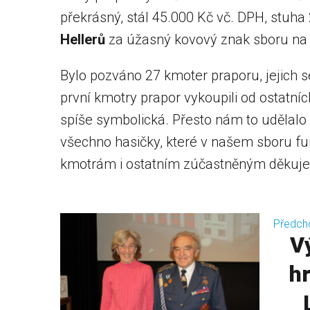
překrásný, stál 45.000 Kč vč. DPH, stuha
Hellerů
za úžasný kovový znak sboru na v
Bylo pozváno 27 kmoter praporu, jejich 
první kmotry prapor vykoupili od ostatníc
spíše symbolická. Přesto nám to udělalo ra
všechno hasičky, které v našem sboru fu
kmotrám i ostatním zúčastněným děkuj
Předch
V
h