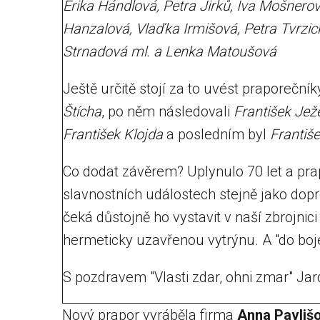
Erika Hándlová, Petra Jirků, Iva Mošnero
Hanzalová, Vlaďka Irmišová, Petra Tvrzic
Strnadová ml. a Lenka Matoušová
Ještě určitě stojí za to uvést praporeční
Štícha
, po něm následovali
František Jež
František Klojda
a posledním byl
Františ
Co dodat závěrem? Uplynulo 70 let a pr
slavnostních událostech stejně jako dopr
čeká důstojně ho vystavit v naší zbrojnic
hermeticky uzavřenou vytrýnu. A "do boj
S pozdravem "Vlasti zdar, ohni zmar" Ja
Nový prapor vyráběla firma
Anna Pavlišo