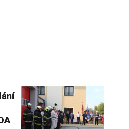
dání
 DA