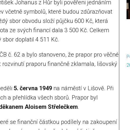
ntišek Johanus z Hůr byli pověřeni jednáním
ev včetně symbolů, které budou zdůrazňovat
ždý sbor obvodu složí půjčku 600 Kč, která
ota ze svých financí dala 3 500 Kč. Celkem
 sbor doplatil 4 511 Kč.
ČB č. 62 a bylo stanoveno, že prapor pro věčné
P
 rozvinutí praporu finančně zklamala, lišovský
2
neděli
5. června 1949
na náměstí v Lišově. Při
ach a přehlídka všech sborů. Prapor byl
děkanem Aloisem Střelečkem
.
eré se finanční částkou podílely na zakoupení