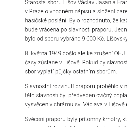
Starosta sboru Lišov Václav Jasan a Fra
v Praze o vhodném nápisu a složení bar
hasičské poslání. Bylo rozhodnuto, že ka
bude vrácena po slavnosti praporu. Jedn
bylo od sboru vybráno 9 600 Kč. Lišovský
8. května 1949 došlo ale ke zrušení OHJ 
časy zůstane v Lišově. Pokud by slavnost
sbor vyplatí půjčky ostatním sborům.
Slavnostní rozvinutí praporu proběhlo v 
této slavnosti byl předveden cvičný popl
vysvěcen v chrámu sv. Václava v Lišově
Svěcení praporu byly přítomny kmotry, kt