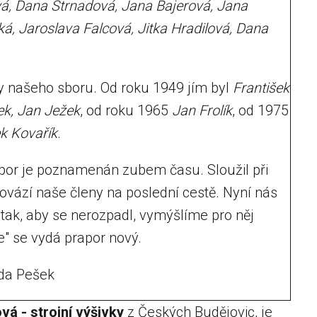
vá, Dana Strnadová, Jana Bajerová, Jana
ká, Jaroslava Falcová, Jitka Hradilová, Dana
ky našeho sboru. Od roku 1949 jím byl
František
ek, Jan Ježek
, od roku 1965
Jan Frolík
, od 1975
ek Kovařík
.
apor je poznamenán zubem času. Sloužil při
ovází naše členy na poslední cestě. Nyní nás
i tak, aby se nerozpadl, vymýšlíme pro něj
e" se vydá prapor nový.
rda Pešek
vá - strojní výšivky
z Českých Budějovic, je