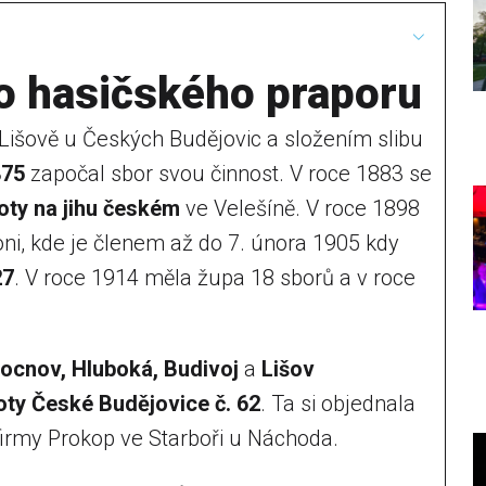
ho hasičského praporu
Lišově u Českých Budějovic a složením slibu
875
započal sbor svou činnost. V roce 1883 se
oty na jihu českém
ve Velešíně. V roce 1898
ni, kde je členem až do 7. února 1905 kdy
27
. V roce 1914 měla župa 18 sborů a v roce
ocnov, Hluboká, Budivoj
a
Lišov
oty České Budějovice č. 62
. Ta si objednala
irmy Prokop ve Starboři u Náchoda.