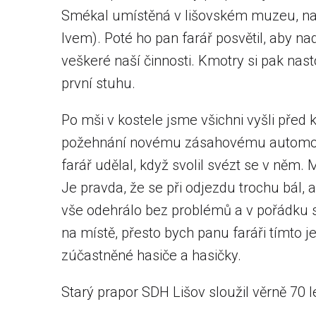
Smékal umístěná v lišovském muzeu, na 
lvem). Poté ho pan farář posvětil, aby na
veškeré naší činnosti. Kmotry si pak nast
první stuhu.
Po mši v kostele jsme všichni vyšli před 
požehnání novému zásahovému automobil
farář udělal, když svolil svézt se v něm.
Je pravda, že se při odjezdu trochu bál, 
vše odehrálo bez problémů a v pořádku se 
na místě, přesto bych panu faráři tímto
zúčastněné hasiče a hasičky.
Starý prapor SDH Lišov sloužil věrně 70 le