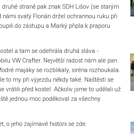
druhé straně pak znak SDH Lišov (se starým
d námi svatý Florián držel ochrannou ruku při
oupili do zástupu a Marký připla k praporu
kostel a tam se odehrála druhá sláva -
u VW Crafter. Největší radost nám ale pan
 Modré majáky se rozblikaly, siréna rozhoukala.
ale to my při výjezdu někdy také. Naštěstí se
vrátili před kostel. Ačkoliv jsme to udělali už
 ještě jednou moc poděkoval za všechny
t, o jeho zajímavé historii se zde.