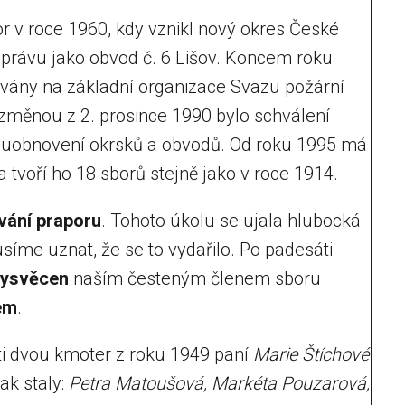
 v roce 1960, kdy vznikl nový okres České
správu jako obvod č. 6 Lišov. Koncem roku
vány na základní organizace Svazu požární
měnou z 2. prosince 1990 bylo schválení
vuobnovení okrsků a obvodů. Od roku 1995 má
a tvoří ho 18 sborů stejně jako v roce 1914.
vání praporu
. Tohoto úkolu se ujala hlubocká
íme uznat, že se to vydařilo. Po padesáti
vysvěcen
naším česteným členem sboru
em
.
ti dvou kmoter z roku 1949 paní
Marie Štíchové
ak staly:
Petra Matoušová, Markéta Pouzarová,