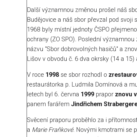
Další významnou změnou prošel náš sbor
Budějovice a náš sbor převzal pod svoji 
1968 byly místní jednoty ČSPO přejmeno
ochrany (ZO SPO). Poslední významnou z
názvu "Sbor dobrovolných hasičů" a zno
Lišov v obvodu č. 6 dva okrsky (14 a 15) 
V roce
1998
se sbor rozhodl o
zrestauro
restaurátorka p. Ludmila Domínová a mus
letech byl 6. června
1999
prapor
znovu 
panem farářem
Jindřichem Straberger
Svěcení praporu proběhlo za i přítomnos
a
Marie Fraňkové
. Novými kmotrami se p