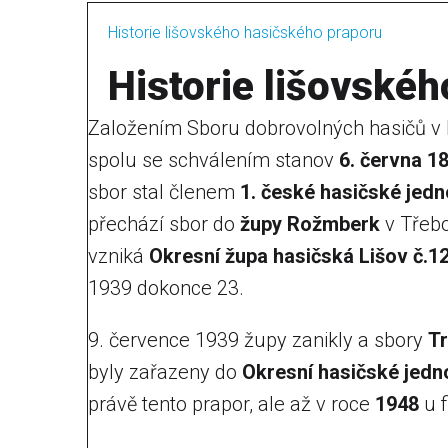
Historie lišovského hasičského praporu
Historie lišovské
Založením Sboru dobrovolných hasičů v 
spolu se schválením stanov
6. června 1
sbor stal členem
1. české hasičské jedn
přechází sbor do
župy Rožmberk
v Třebo
vzniká
Okresní župa hasičská Lišov č.1
1939 dokonce 23.
9. července 1939 župy zanikly a sbory
Tr
byly zařazeny do
Okresní hasičské jedn
právě tento prapor, ale až v roce
1948
u f