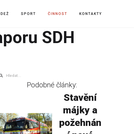
ÁDEŽ
SPORT
ČINNOST
KONTAKTY
aporu SDH
Podobné články:
Stavění
májky a
požehnán