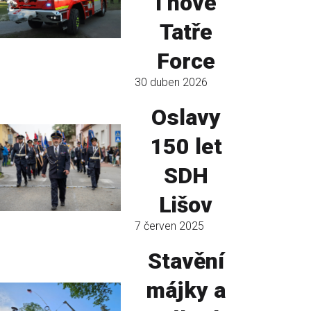
í nové
Tatře
Force
30 duben 2026
Oslavy
150 let
SDH
Lišov
7 červen 2025
Stavění
májky a