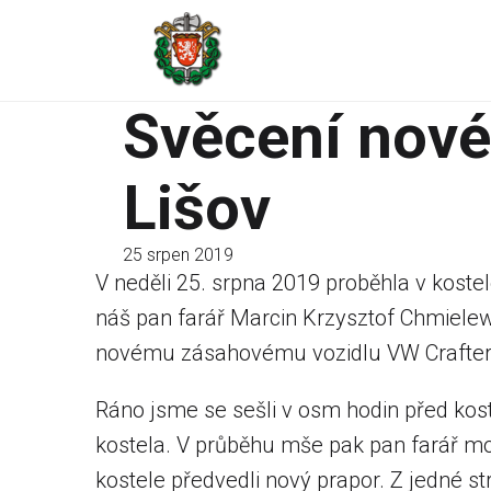
Svěcení nové
Lišov
25 srpen 2019
V neděli 25. srpna 2019 proběhla v koste
náš pan farář Marcin Krzysztof Chmielew
novému zásahovému vozidlu VW Crafter
Ráno jsme se sešli v osm hodin před kost
kostela. V průběhu mše pak pan farář mo
kostele předvedli nový prapor. Z jedné st