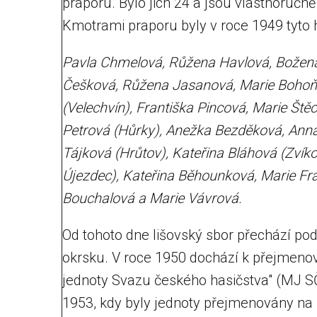
praporu. Bylo jich 24 a jsou vlastnoručn
Kmotrami praporu byly v roce 1949 tyto 
Pavla Chmelová, Růžena Havlová, Božena
Češková, Růžena Jasanová, Marie Bohoňko
(Velechvín), Františka Pincová, Marie Št
Petrová (Hůrky), Anežka Bezděková, Anna 
Tájková (Hrůtov), Kateřina Bláhová (Zví
Újezdec), Kateřina Běhounková, Marie Fra
Bouchalová a Marie Vávrová.
Od tohoto dne lišovský sbor přechází pod
okrsku. V roce 1950 dochází k přejmenov
jednoty Svazu českého hasičstva" (MJ SČ
1953, kdy byly jednoty přejmenovány na