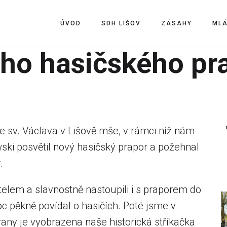
ÚVOD
SDH LIŠOV
ZÁSAHY
ML
ho hasičského pr
le sv. Václava v Lišově mše, v rámci níž nám
ski posvětil nový hasičský prapor a požehnal
.
elem a slavnostně nastoupili i s praporem do
c pěkně povídal o hasičích. Poté jsme v
rany je vyobrazena naše historická stříkačka