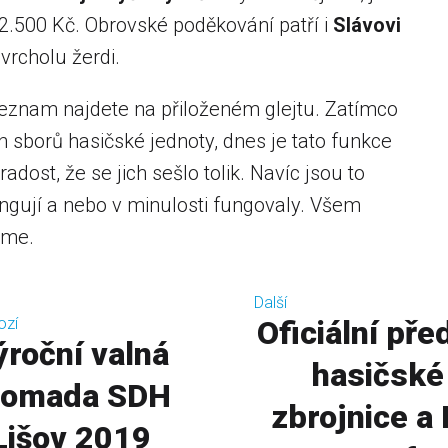
 2.500 Kč. Obrovské poděkování patří i
Slávovi
rcholu žerdi.
seznam najdete na přiloženém glejtu. Zatímco
h sborů hasičské jednoty, dnes je tato funkce
dost, že se jich sešlo tolik. Navíc jsou to
ngují a nebo v minulosti fungovaly. Všem
eme.
Další
ozí
Oficiální pře
ýroční valná
hasičské
romada SDH
zbrojnice a
Lišov 2019