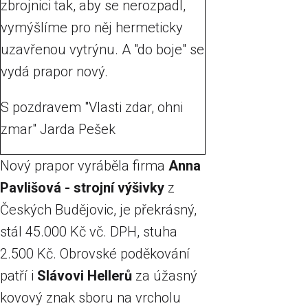
zbrojnici tak, aby se nerozpadl,
vymýšlíme pro něj hermeticky
uzavřenou vytrýnu. A "do boje" se
vydá prapor nový.
S pozdravem "Vlasti zdar, ohni
zmar" Jarda Pešek
Nový prapor vyráběla firma
Anna
Pavlišová - strojní výšivky
z
Českých Budějovic, je překrásný,
stál 45.000 Kč vč. DPH, stuha
2.500 Kč. Obrovské poděkování
patří i
Slávovi Hellerů
za úžasný
kovový znak sboru na vrcholu