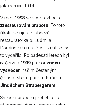
jako v roce 1914.
V roce
1998
se sbor rozhodl o
zrestaurování praporu
. Tohoto
úkolu se ujala hlubocká
restaurátorka p. Ludmila
Domínová a musíme uznat, že se
to vydařilo. Po padesáti letech byl
6. června
1999
prapor
znovu
vysvěcen
naším česteným
členem sboru panem farářem
Jindřichem Strabergerem
.
Svěcení praporu proběhlo za i