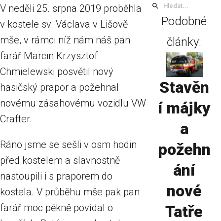
V neděli 25. srpna 2019 proběhla
Podobné
v kostele sv. Václava v Lišově
mše, v rámci níž nám náš pan
články:
farář Marcin Krzysztof
Chmielewski posvětil nový
Stavěn
hasičský prapor a požehnal
novému zásahovému vozidlu VW
í májky
Crafter.
a
Ráno jsme se sešli v osm hodin
požehn
před kostelem a slavnostně
ání
nastoupili i s praporem do
nové
kostela. V průběhu mše pak pan
farář moc pěkně povídal o
Tatře