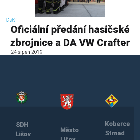
Další
Oficiální předání hasičské
zbrojnice a DA VW Crafter
24 srpen 2019
Koberce
SDH
Město
Strnad
Lišov
Lišov