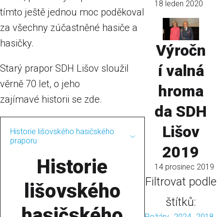
18 leden 2020
tímto ještě jednou moc poděkoval
za všechny zúčastněné hasiče a
hasičky.
Výročn
í valná
Starý prapor SDH Lišov sloužil
věrně 70 let, o jeho
hroma
zajímavé historii se zde.
da SDH
Lišov
Historie lišovského hasičského
praporu
2019
Historie
14 prosinec 2019
Filtrovat podle
lišovského
štítků:
hasičského
Požáry
2024
2018