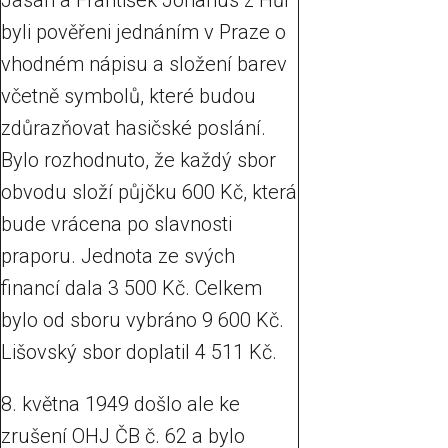
Jasan a František Johanus z Hůr
byli pověřeni jednáním v Praze o
vhodném nápisu a složení barev
včetně symbolů, které budou
zdůrazňovat hasičské poslání.
Bylo rozhodnuto, že každý sbor
obvodu složí půjčku 600 Kč, která
bude vrácena po slavnosti
praporu. Jednota ze svých
financí dala 3 500 Kč. Celkem
bylo od sboru vybráno 9 600 Kč.
Lišovský sbor doplatil 4 511 Kč.
8. května 1949 došlo ale ke
zrušení OHJ ČB č. 62 a bylo