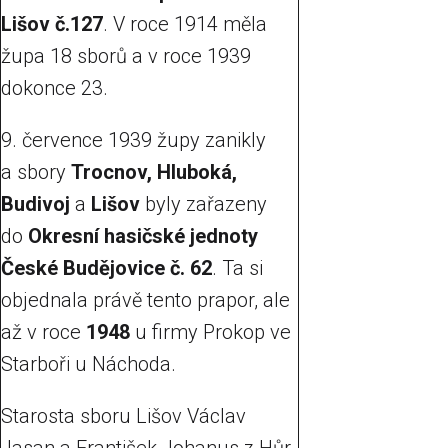
Lišov č.127
. V roce 1914 měla
župa 18 sborů a v roce 1939
dokonce 23.
9. července 1939 župy zanikly
a sbory
Trocnov, Hluboká,
Budivoj
a
Lišov
byly zařazeny
do
Okresní hasičské jednoty
České Budějovice č. 62
. Ta si
objednala právě tento prapor, ale
až v roce
1948
u firmy Prokop ve
Starboři u Náchoda.
Starosta sboru Lišov Václav