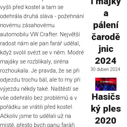
í májky
vyšli před kostel a tam se
a
odehrála druhá sláva - požehnání
pálení
novému zásahovému
automobilu VW Crafter. Největší
čarodě
radost nám ale pan farář udělal,
jnic
když svolil svézt se v něm. Modré
2024
majáky se rozblikaly, siréna
30 duben 2024
rozhoukala. Je pravda, že se při
odjezdu trochu bál, ale to my při
výjezdu někdy také. Naštěstí se
Hasičs
vše odehrálo bez problémů a v
ký ples
pořádku se vrátili před kostel.
Ačkoliv jsme to udělali už na
2020
místě, přesto bych panu faráři