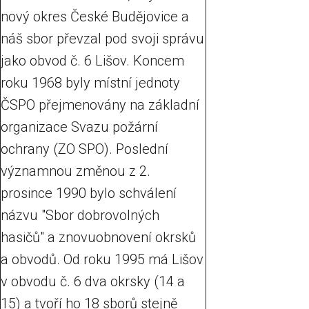
nový okres České Budějovice a
náš sbor převzal pod svoji správu
jako obvod č. 6 Lišov. Koncem
roku 1968 byly místní jednoty
ČSPO přejmenovány na základní
organizace Svazu požární
ochrany (ZO SPO). Poslední
významnou změnou z 2.
prosince 1990 bylo schválení
názvu "Sbor dobrovolných
hasičů" a znovuobnovení okrsků
a obvodů. Od roku 1995 má Lišov
v obvodu č. 6 dva okrsky (14 a
15) a tvoří ho 18 sborů stejně