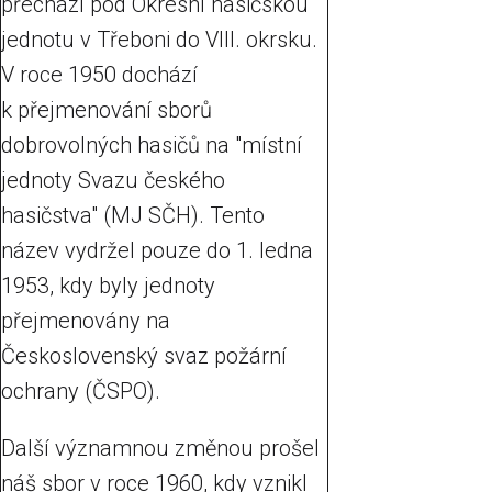
přechází pod Okresní hasičskou
jednotu v Třeboni do VIII. okrsku.
V roce 1950 dochází
k přejmenování sborů
dobrovolných hasičů na "místní
jednoty Svazu českého
hasičstva" (MJ SČH). Tento
název vydržel pouze do 1. ledna
1953, kdy byly jednoty
přejmenovány na
Československý svaz požární
ochrany (ČSPO).
Další významnou změnou prošel
náš sbor v roce 1960, kdy vznikl