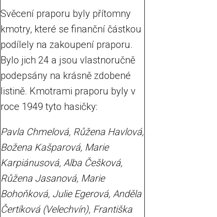
Svěcení praporu byly přítomny
kmotry, které se finanční částkou
podílely na zakoupení praporu.
Bylo jich 24 a jsou vlastnoručně
podepsány na krásně zdobené
listině. Kmotrami praporu byly v
roce 1949 tyto hasičky:
Pavla Chmelová, Růžena Havlová,
Božena Kašparová, Marie
Karpiánusová, Alba Češková,
Růžena Jasanová, Marie
Bohoňková, Julie Egerová, Anděla
Čertíková (Velechvín), Františka