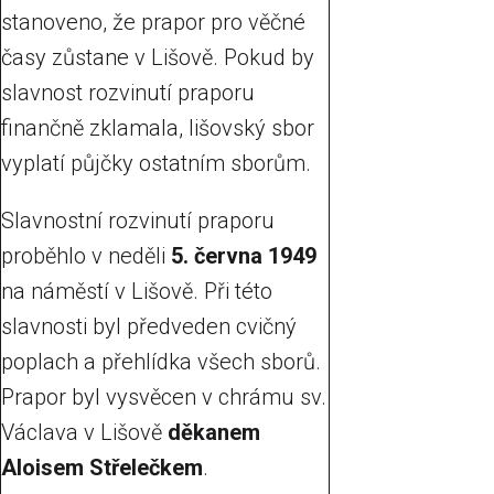
stanoveno, že prapor pro věčné
časy zůstane v Lišově. Pokud by
slavnost rozvinutí praporu
finančně zklamala, lišovský sbor
vyplatí půjčky ostatním sborům.
Slavnostní rozvinutí praporu
proběhlo v neděli
5. června 1949
na náměstí v Lišově. Při této
slavnosti byl předveden cvičný
poplach a přehlídka všech sborů.
Prapor byl vysvěcen v chrámu sv.
Václava v Lišově
děkanem
Aloisem Střelečkem
.