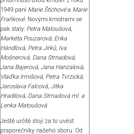
přítomnosti dvou kmoter z roku
1949 paní
Marie Štíchové
a
Marie
Fraňkové
. Novými kmotrami se
pak staly:
Petra Matoušová,
Markéta Pouzarová, Erika
Hándlová, Petra Jirků, Iva
Mošnerová, Dana Strnadová,
Jana Bajerová, Jana Hanzalová,
Vlaďka Irmišová, Petra Tvrzická,
Jaroslava Falcová, Jitka
Hradilová, Dana Strnadová ml. a
Lenka Matoušová
Ještě určitě stojí za to uvést
praporečníky našeho sboru. Od