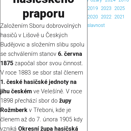
2019
2023
2025
praporu
2020
2022
2021
Založením Sboru dobrovolných
slavnost
hasičů v Lišově u Českých
Budějovic a složením slibu spolu
se schválením stanov
6. června
1875
započal sbor svou činnost.
V roce 1883 se sbor stal členem
1. české hasičské jednoty na
jihu českém
ve Velešíně. V roce
1898 přechází sbor do
župy
Rožmberk
v Třeboni, kde je
členem až do 7. února 1905 kdy
vzniká
Okresní župa hasičská