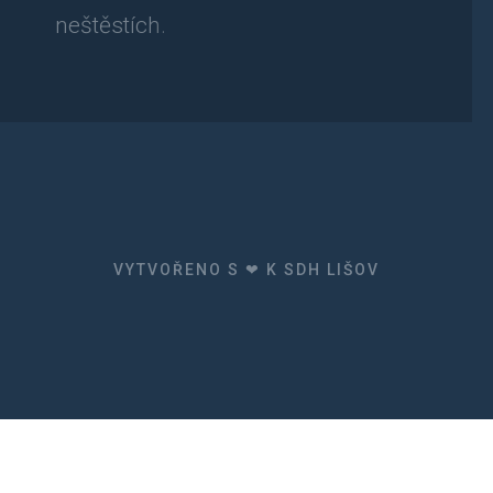
neštěstích.
VYTVOŘENO S ❤ K SDH LIŠOV