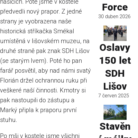
hasičích. Poté jsme v kostele
Force
předvedli nový prapor. Z jedné
30 duben 2026
strany je vyobrazena naše
historická stříkačka Smékal
umístěná v lišovském muzeu, na
Oslavy
druhé straně pak znak SDH Lišov
150 let
(se starým lvem). Poté ho pan
farář posvětil, aby nad námi svatý
SDH
Florián držel ochrannou ruku při
Lišov
veškeré naší činnosti. Kmotry si
7 červen 2025
pak nastoupili do zástupu a
Marký připla k praporu první
stuhu.
Stavěn
Po mši v kostele jsme všichni