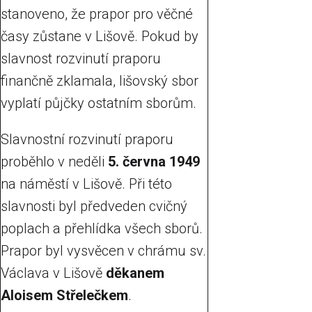
stanoveno, že prapor pro věčné
časy zůstane v Lišově. Pokud by
slavnost rozvinutí praporu
finančně zklamala, lišovský sbor
vyplatí půjčky ostatním sborům.
Slavnostní rozvinutí praporu
proběhlo v neděli
5. června 1949
na náměstí v Lišově. Při této
slavnosti byl předveden cvičný
poplach a přehlídka všech sborů.
Prapor byl vysvěcen v chrámu sv.
Václava v Lišově
děkanem
Aloisem Střelečkem
.