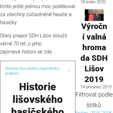
18 leden 2020
tímto ještě jednou moc poděkoval
za všechny zúčastněné hasiče a
hasičky.
Výročn
í valná
Starý prapor SDH Lišov sloužil
věrně 70 let, o jeho
hroma
zajímavé historii se zde.
da SDH
Lišov
Historie lišovského hasičského
praporu
2019
Historie
14 prosinec 2019
Filtrovat podle
lišovského
štítků:
hasičského
Požáry
2024
2018