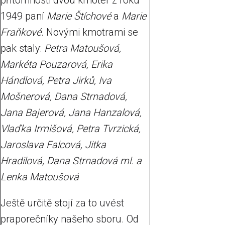
přítomnosti dvou kmoter z roku
1949 paní
Marie Štíchové
a
Marie
Fraňkové
. Novými kmotrami se
pak staly:
Petra Matoušová,
Markéta Pouzarová, Erika
Hándlová, Petra Jirků, Iva
Mošnerová, Dana Strnadová,
Jana Bajerová, Jana Hanzalová,
Vlaďka Irmišová, Petra Tvrzická,
Jaroslava Falcová, Jitka
Hradilová, Dana Strnadová ml. a
Lenka Matoušová
Ještě určitě stojí za to uvést
praporečníky našeho sboru. Od