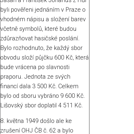
Jasan a František Johanus z Hůr
byli pověřeni jednáním v Praze o
vhodném nápisu a složení barev
včetně symbolů, které budou
zdůrazňovat hasičské poslání.
Bylo rozhodnuto, že každý sbor
obvodu složí půjčku 600 Kč, která
bude vrácena po slavnosti
praporu. Jednota ze svých
financí dala 3 500 Kč. Celkem
bylo od sboru vybráno 9 600 Kč.
Lišovský sbor doplatil 4 511 Kč.
8. května 1949 došlo ale ke
zrušení OHJ ČB č. 62 a bylo