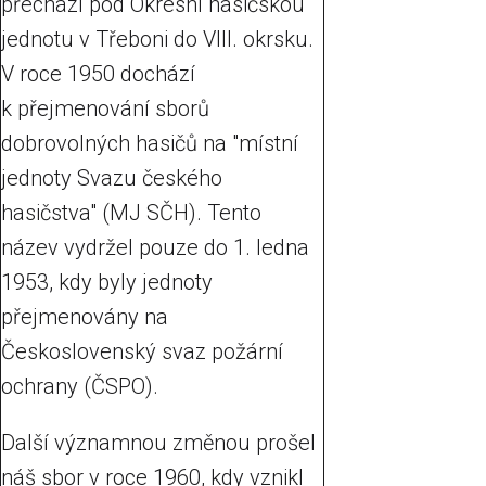
přechází pod Okresní hasičskou
jednotu v Třeboni do VIII. okrsku.
V roce 1950 dochází
k přejmenování sborů
dobrovolných hasičů na "místní
jednoty Svazu českého
hasičstva" (MJ SČH). Tento
název vydržel pouze do 1. ledna
1953, kdy byly jednoty
přejmenovány na
Československý svaz požární
ochrany (ČSPO).
Další významnou změnou prošel
náš sbor v roce 1960, kdy vznikl