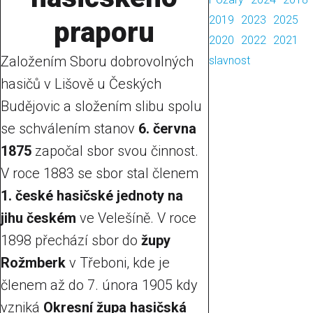
2019
2023
2025
praporu
2020
2022
2021
Založením Sboru dobrovolných
slavnost
hasičů v Lišově u Českých
Budějovic a složením slibu spolu
se schválením stanov
6. června
1875
započal sbor svou činnost.
V roce 1883 se sbor stal členem
1. české hasičské jednoty na
jihu českém
ve Velešíně. V roce
1898 přechází sbor do
župy
Rožmberk
v Třeboni, kde je
členem až do 7. února 1905 kdy
vzniká
Okresní župa hasičská