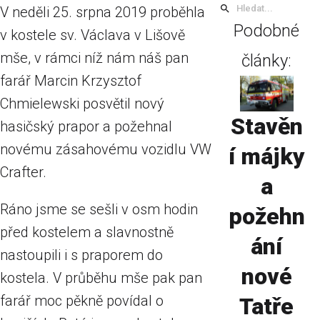
V neděli 25. srpna 2019 proběhla
Podobné
v kostele sv. Václava v Lišově
mše, v rámci níž nám náš pan
články:
farář Marcin Krzysztof
Chmielewski posvětil nový
Stavěn
hasičský prapor a požehnal
novému zásahovému vozidlu VW
í májky
Crafter.
a
Ráno jsme se sešli v osm hodin
požehn
před kostelem a slavnostně
ání
nastoupili i s praporem do
nové
kostela. V průběhu mše pak pan
farář moc pěkně povídal o
Tatře