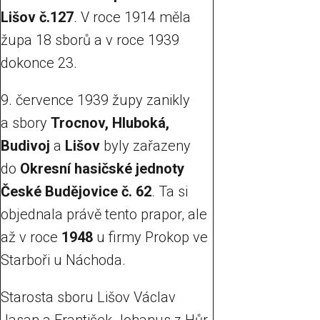
Lišov č.127
. V roce 1914 měla
župa 18 sborů a v roce 1939
dokonce 23.
9. července 1939 župy zanikly
a sbory
Trocnov, Hluboká,
Budivoj
a
Lišov
byly zařazeny
do
Okresní hasičské jednoty
České Budějovice č. 62
. Ta si
objednala právě tento prapor, ale
až v roce
1948
u firmy Prokop ve
Starboři u Náchoda.
Starosta sboru Lišov Václav