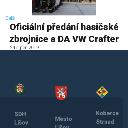
Další
Oficiální předání hasičské
zbrojnice a DA VW Crafter
24 srpen 2019
Koberce
SDH
Město
Strnad
Lišov
Lišov