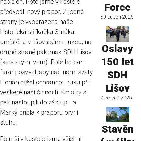
hasičích. Poté jsme v kostele
Force
předvedli nový prapor. Z jedné
30 duben 2026
strany je vyobrazena naše
historická stříkačka Smékal
umístěná v lišovském muzeu, na
Oslavy
druhé straně pak znak SDH Lišov
150 let
(se starým lvem). Poté ho pan
farář posvětil, aby nad námi svatý
SDH
Florián držel ochrannou ruku při
Lišov
veškeré naší činnosti. Kmotry si
7 červen 2025
pak nastoupili do zástupu a
Marký připla k praporu první
stuhu.
Stavěn
Po mši v kostele jsme všichni