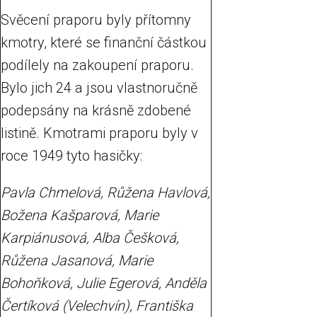
Svěcení praporu byly přítomny
kmotry, které se finanční částkou
podílely na zakoupení praporu.
Bylo jich 24 a jsou vlastnoručně
podepsány na krásně zdobené
listině. Kmotrami praporu byly v
roce 1949 tyto hasičky:
Pavla Chmelová, Růžena Havlová,
Božena Kašparová, Marie
Karpiánusová, Alba Češková,
Růžena Jasanová, Marie
Bohoňková, Julie Egerová, Anděla
Čertíková (Velechvín), Františka