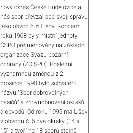
nový okres České Budějovice a
náš sbor převzal pod svoji správu
jako obvod č. 6 Lišov. Koncem
roku 1968 byly místní jednoty
ČSPO přejmenovány na základní
organizace Svazu požární
ochrany (ZO SPO). Poslední
významnou změnou z 2.
prosince 1990 bylo schválení
názvu "Sbor dobrovolných
hasičů" a znovuobnovení okrsků
a obvodů. Od roku 1995 má Lišov
v obvodu č. 6 dva okrsky (14 a
15) a tvoří ho 18 sborů stejně