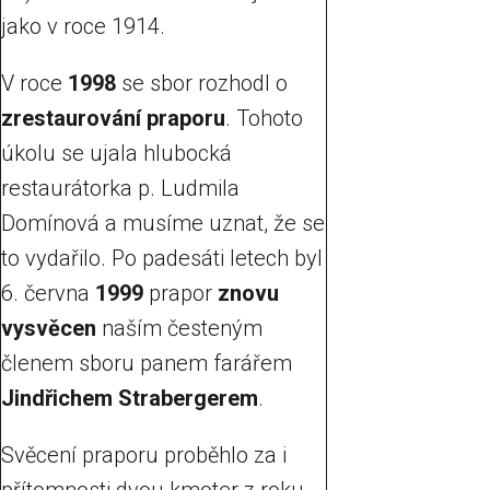
jako v roce 1914.
V roce
1998
se sbor rozhodl o
zrestaurování praporu
. Tohoto
úkolu se ujala hlubocká
restaurátorka p. Ludmila
Domínová a musíme uznat, že se
to vydařilo. Po padesáti letech byl
6. června
1999
prapor
znovu
vysvěcen
naším česteným
členem sboru panem farářem
Jindřichem Strabergerem
.
Svěcení praporu proběhlo za i