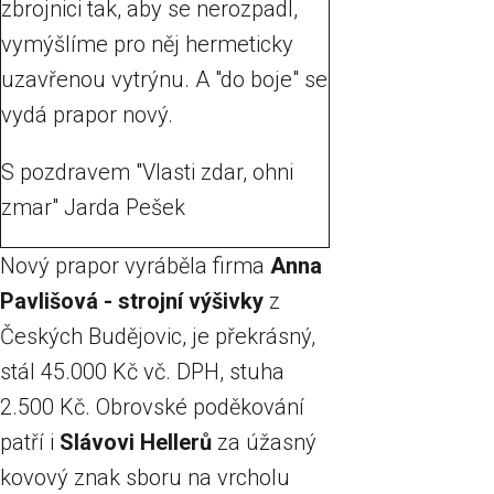
zbrojnici tak, aby se nerozpadl,
vymýšlíme pro něj hermeticky
uzavřenou vytrýnu. A "do boje" se
vydá prapor nový.
S pozdravem "Vlasti zdar, ohni
zmar" Jarda Pešek
Nový prapor vyráběla firma
Anna
Pavlišová - strojní výšivky
z
Českých Budějovic, je překrásný,
stál 45.000 Kč vč. DPH, stuha
2.500 Kč. Obrovské poděkování
patří i
Slávovi Hellerů
za úžasný
kovový znak sboru na vrcholu