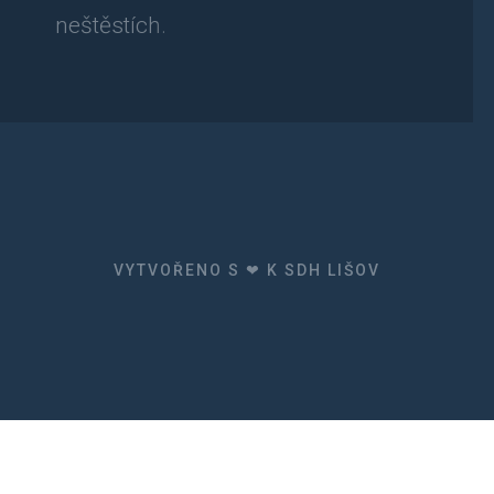
neštěstích.
VYTVOŘENO S ❤ K SDH LIŠOV