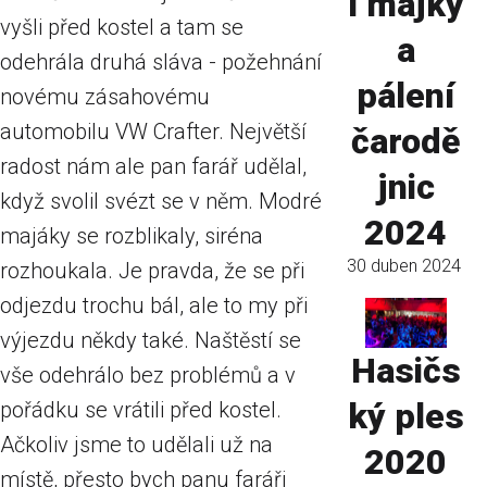
í májky
vyšli před kostel a tam se
a
odehrála druhá sláva - požehnání
pálení
novému zásahovému
automobilu VW Crafter. Největší
čarodě
radost nám ale pan farář udělal,
jnic
když svolil svézt se v něm. Modré
2024
majáky se rozblikaly, siréna
30 duben 2024
rozhoukala. Je pravda, že se při
odjezdu trochu bál, ale to my při
výjezdu někdy také. Naštěstí se
Hasičs
vše odehrálo bez problémů a v
ký ples
pořádku se vrátili před kostel.
Ačkoliv jsme to udělali už na
2020
místě, přesto bych panu faráři