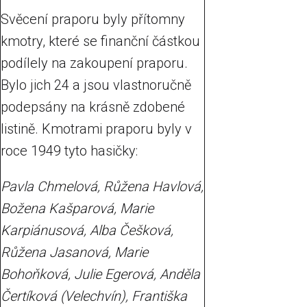
Svěcení praporu byly přítomny
kmotry, které se finanční částkou
podílely na zakoupení praporu.
Bylo jich 24 a jsou vlastnoručně
podepsány na krásně zdobené
listině. Kmotrami praporu byly v
roce 1949 tyto hasičky:
Pavla Chmelová, Růžena Havlová,
Božena Kašparová, Marie
Karpiánusová, Alba Češková,
Růžena Jasanová, Marie
Bohoňková, Julie Egerová, Anděla
Čertíková (Velechvín), Františka