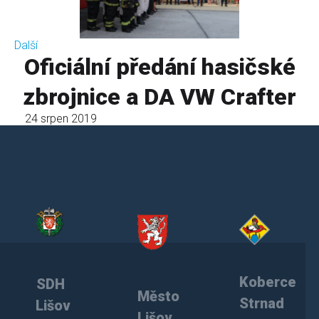
Další
Oficiální předání hasičské
zbrojnice a DA VW Crafter
24 srpen 2019
Koberce
SDH
Město
Strnad
Lišov
Lišov