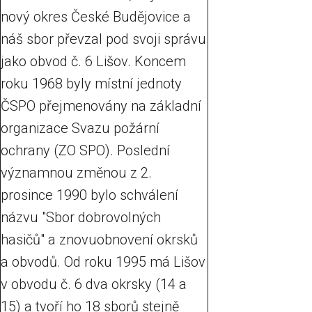
nový okres České Budějovice a
náš sbor převzal pod svoji správu
jako obvod č. 6 Lišov. Koncem
roku 1968 byly místní jednoty
ČSPO přejmenovány na základní
organizace Svazu požární
ochrany (ZO SPO). Poslední
významnou změnou z 2.
prosince 1990 bylo schválení
názvu "Sbor dobrovolných
hasičů" a znovuobnovení okrsků
a obvodů. Od roku 1995 má Lišov
v obvodu č. 6 dva okrsky (14 a
15) a tvoří ho 18 sborů stejně