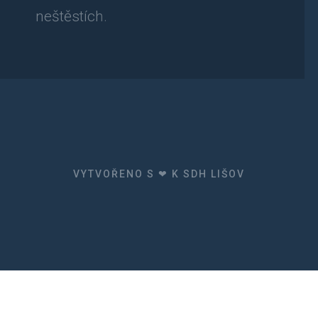
neštěstích.
VYTVOŘENO S ❤ K SDH LIŠOV