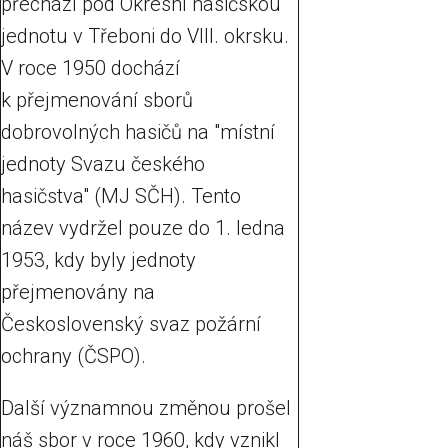
přechází pod Okresní hasičskou
jednotu v Třeboni do VIII. okrsku.
V roce 1950 dochází
k přejmenování sborů
dobrovolných hasičů na "místní
jednoty Svazu českého
hasičstva" (MJ SČH). Tento
název vydržel pouze do 1. ledna
1953, kdy byly jednoty
přejmenovány na
Československý svaz požární
ochrany (ČSPO).
Další významnou změnou prošel
náš sbor v roce 1960, kdy vznikl