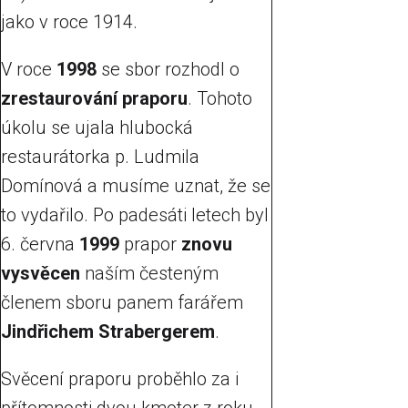
jako v roce 1914.
V roce
1998
se sbor rozhodl o
zrestaurování praporu
. Tohoto
úkolu se ujala hlubocká
restaurátorka p. Ludmila
Domínová a musíme uznat, že se
to vydařilo. Po padesáti letech byl
6. června
1999
prapor
znovu
vysvěcen
naším česteným
členem sboru panem farářem
Jindřichem Strabergerem
.
Svěcení praporu proběhlo za i