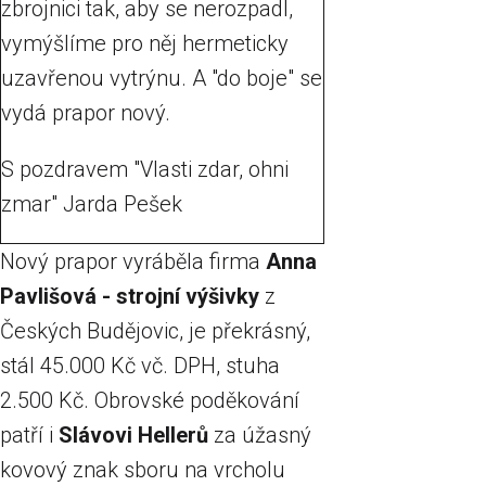
zbrojnici tak, aby se nerozpadl,
vymýšlíme pro něj hermeticky
uzavřenou vytrýnu. A "do boje" se
vydá prapor nový.
S pozdravem "Vlasti zdar, ohni
zmar" Jarda Pešek
Nový prapor vyráběla firma
Anna
Pavlišová - strojní výšivky
z
Českých Budějovic, je překrásný,
stál 45.000 Kč vč. DPH, stuha
2.500 Kč. Obrovské poděkování
patří i
Slávovi Hellerů
za úžasný
kovový znak sboru na vrcholu