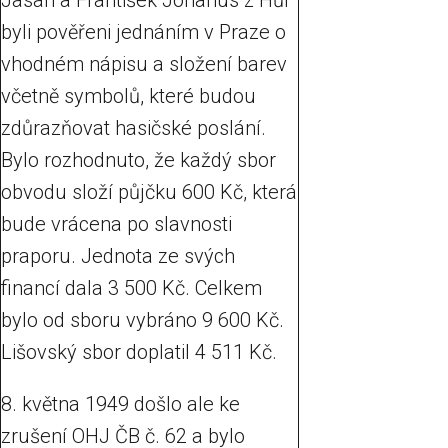
Jasan a František Johanus z Hůr
byli pověřeni jednáním v Praze o
vhodném nápisu a složení barev
včetně symbolů, které budou
zdůrazňovat hasičské poslání.
Bylo rozhodnuto, že každý sbor
obvodu složí půjčku 600 Kč, která
bude vrácena po slavnosti
praporu. Jednota ze svých
financí dala 3 500 Kč. Celkem
bylo od sboru vybráno 9 600 Kč.
Lišovský sbor doplatil 4 511 Kč.
8. května 1949 došlo ale ke
zrušení OHJ ČB č. 62 a bylo