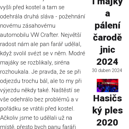
í májky
vyšli před kostel a tam se
a
odehrála druhá sláva - požehnání
pálení
novému zásahovému
automobilu VW Crafter. Největší
čarodě
radost nám ale pan farář udělal,
jnic
když svolil svézt se v něm. Modré
2024
majáky se rozblikaly, siréna
30 duben 2024
rozhoukala. Je pravda, že se při
odjezdu trochu bál, ale to my při
výjezdu někdy také. Naštěstí se
Hasičs
vše odehrálo bez problémů a v
ký ples
pořádku se vrátili před kostel.
Ačkoliv jsme to udělali už na
2020
místě, přesto bych panu faráři