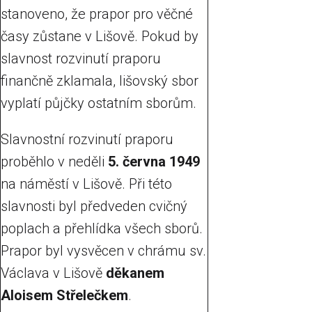
stanoveno, že prapor pro věčné
časy zůstane v Lišově. Pokud by
slavnost rozvinutí praporu
finančně zklamala, lišovský sbor
vyplatí půjčky ostatním sborům.
Slavnostní rozvinutí praporu
proběhlo v neděli
5. června 1949
na náměstí v Lišově. Při této
slavnosti byl předveden cvičný
poplach a přehlídka všech sborů.
Prapor byl vysvěcen v chrámu sv.
Václava v Lišově
děkanem
Aloisem Střelečkem
.