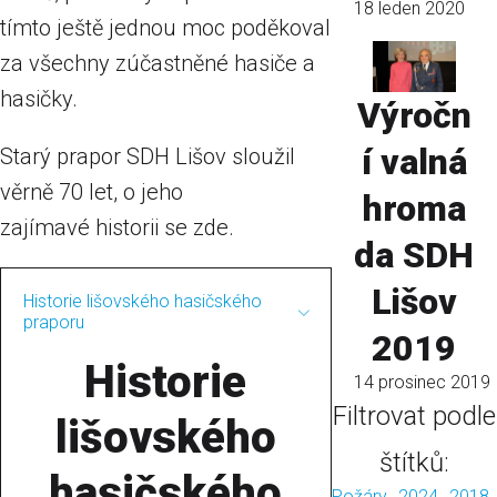
18 leden 2020
tímto ještě jednou moc poděkoval
za všechny zúčastněné hasiče a
hasičky.
Výročn
í valná
Starý prapor SDH Lišov sloužil
věrně 70 let, o jeho
hroma
zajímavé historii se zde.
da SDH
Lišov
Historie lišovského hasičského
praporu
2019
Historie
14 prosinec 2019
Filtrovat podle
lišovského
štítků:
hasičského
Požáry
2024
2018