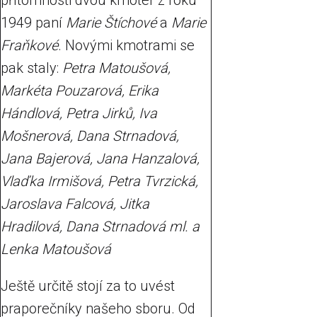
přítomnosti dvou kmoter z roku
1949 paní
Marie Štíchové
a
Marie
Fraňkové
. Novými kmotrami se
pak staly:
Petra Matoušová,
Markéta Pouzarová, Erika
Hándlová, Petra Jirků, Iva
Mošnerová, Dana Strnadová,
Jana Bajerová, Jana Hanzalová,
Vlaďka Irmišová, Petra Tvrzická,
Jaroslava Falcová, Jitka
Hradilová, Dana Strnadová ml. a
Lenka Matoušová
Ještě určitě stojí za to uvést
praporečníky našeho sboru. Od