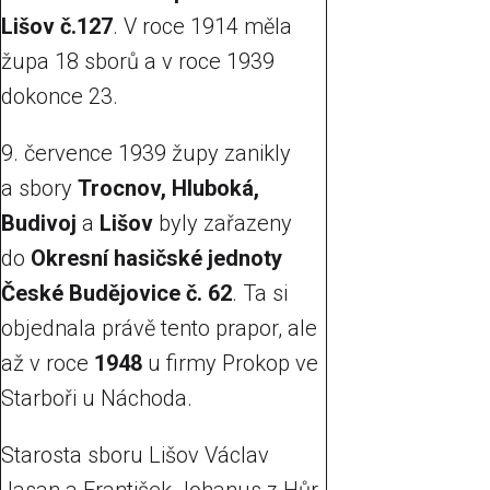
Lišov č.127
. V roce 1914 měla
župa 18 sborů a v roce 1939
dokonce 23.
9. července 1939 župy zanikly
a sbory
Trocnov, Hluboká,
Budivoj
a
Lišov
byly zařazeny
do
Okresní hasičské jednoty
České Budějovice č. 62
. Ta si
objednala právě tento prapor, ale
až v roce
1948
u firmy Prokop ve
Starboři u Náchoda.
Starosta sboru Lišov Václav