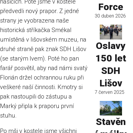
hasičích. Poté jsme v kostele
Force
předvedli nový prapor. Z jedné
30 duben 2026
strany je vyobrazena naše
historická stříkačka Smékal
umístěná v lišovském muzeu, na
Oslavy
druhé straně pak znak SDH Lišov
150 let
(se starým lvem). Poté ho pan
farář posvětil, aby nad námi svatý
SDH
Florián držel ochrannou ruku při
Lišov
veškeré naší činnosti. Kmotry si
7 červen 2025
pak nastoupili do zástupu a
Marký připla k praporu první
stuhu.
Stavěn
Po mši v kostele jsme všichni