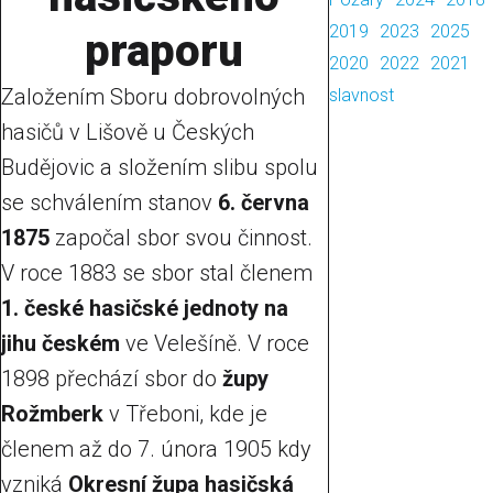
2019
2023
2025
praporu
2020
2022
2021
Založením Sboru dobrovolných
slavnost
hasičů v Lišově u Českých
Budějovic a složením slibu spolu
se schválením stanov
6. června
1875
započal sbor svou činnost.
V roce 1883 se sbor stal členem
1. české hasičské jednoty na
jihu českém
ve Velešíně. V roce
1898 přechází sbor do
župy
Rožmberk
v Třeboni, kde je
členem až do 7. února 1905 kdy
vzniká
Okresní župa hasičská