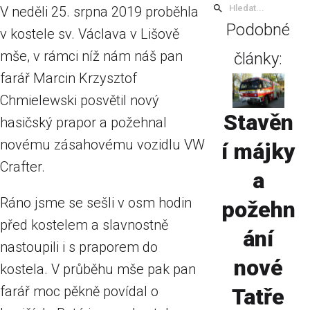
V neděli 25. srpna 2019 proběhla
Podobné
v kostele sv. Václava v Lišově
mše, v rámci níž nám náš pan
články:
farář Marcin Krzysztof
Chmielewski posvětil nový
Stavěn
hasičský prapor a požehnal
novému zásahovému vozidlu VW
í májky
Crafter.
a
Ráno jsme se sešli v osm hodin
požehn
před kostelem a slavnostně
ání
nastoupili i s praporem do
nové
kostela. V průběhu mše pak pan
farář moc pěkně povídal o
Tatře