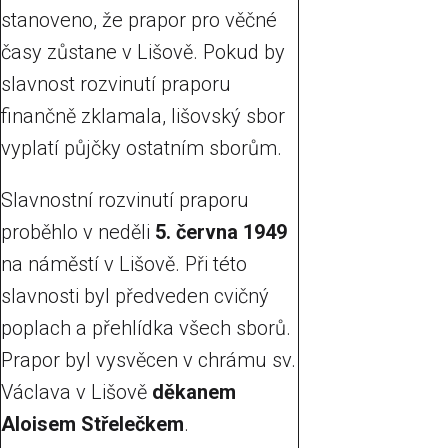
stanoveno, že prapor pro věčné
časy zůstane v Lišově. Pokud by
slavnost rozvinutí praporu
finančně zklamala, lišovský sbor
vyplatí půjčky ostatním sborům.
Slavnostní rozvinutí praporu
proběhlo v neděli
5. června 1949
na náměstí v Lišově. Při této
slavnosti byl předveden cvičný
poplach a přehlídka všech sborů.
Prapor byl vysvěcen v chrámu sv.
Václava v Lišově
děkanem
Aloisem Střelečkem
.