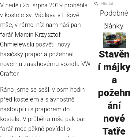
V neděli 25. srpna 2019 proběhla
Podobné
v kostele sv. Václava v Lišově
mše, v rámci níž nám náš pan
články:
farář Marcin Krzysztof
Chmielewski posvětil nový
Stavěn
hasičský prapor a požehnal
novému zásahovému vozidlu VW
í májky
Crafter.
a
Ráno jsme se sešli v osm hodin
požehn
před kostelem a slavnostně
ání
nastoupili i s praporem do
nové
kostela. V průběhu mše pak pan
farář moc pěkně povídal o
Tatře