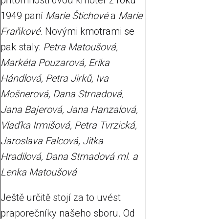
přítomnosti dvou kmoter z roku
1949 paní
Marie Štíchové
a
Marie
Fraňkové
. Novými kmotrami se
pak staly:
Petra Matoušová,
Markéta Pouzarová, Erika
Hándlová, Petra Jirků, Iva
Mošnerová, Dana Strnadová,
Jana Bajerová, Jana Hanzalová,
Vlaďka Irmišová, Petra Tvrzická,
Jaroslava Falcová, Jitka
Hradilová, Dana Strnadová ml. a
Lenka Matoušová
Ještě určitě stojí za to uvést
praporečníky našeho sboru. Od