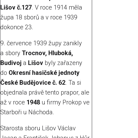
Lišov č.127
. V roce 1914 měla
župa 18 sborů a v roce 1939
dokonce 23.
9. července 1939 župy zanikly
a sbory
Trocnov, Hluboká,
Budivoj
a
Lišov
byly zařazeny
do
Okresní hasičské jednoty
České Budějovice č. 62
. Ta si
objednala právě tento prapor, ale
až v roce
1948
u firmy Prokop ve
Starboři u Náchoda.
Starosta sboru Lišov Václav