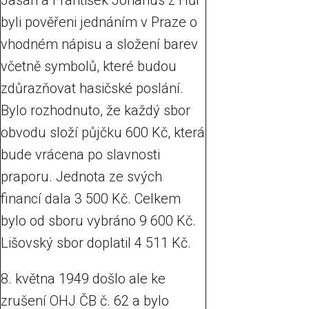
Jasan a František Johanus z Hůr
byli pověřeni jednáním v Praze o
vhodném nápisu a složení barev
včetně symbolů, které budou
zdůrazňovat hasičské poslání.
Bylo rozhodnuto, že každý sbor
obvodu složí půjčku 600 Kč, která
bude vrácena po slavnosti
praporu. Jednota ze svých
financí dala 3 500 Kč. Celkem
bylo od sboru vybráno 9 600 Kč.
Lišovský sbor doplatil 4 511 Kč.
8. května 1949 došlo ale ke
zrušení OHJ ČB č. 62 a bylo