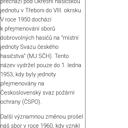
přechází pod Okresní hasičskou
jednotu v Třeboni do VIII. okrsku.
V roce 1950 dochází
k přejmenování sborů
dobrovolných hasičů na "místní
jednoty Svazu českého
hasičstva" (MJ SČH). Tento
název vydržel pouze do 1. ledna
1953, kdy byly jednoty
přejmenovány na
Československý svaz požární
ochrany (ČSPO).
Další významnou změnou prošel
náš sbor v roce 1960, kdy vznikl