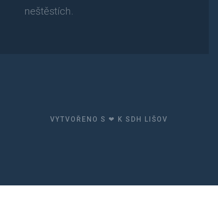
neštěstích.
VYTVOŘENO S ❤ K SDH LIŠOV