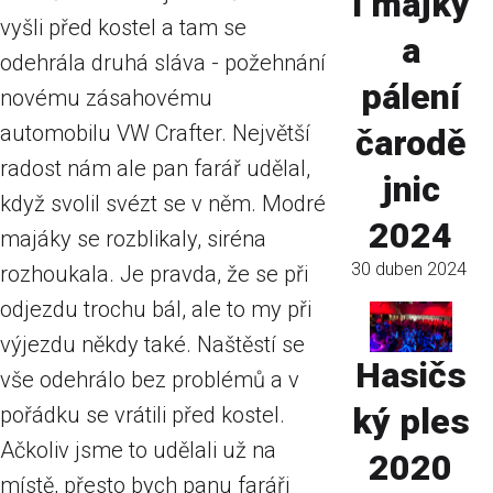
í májky
vyšli před kostel a tam se
a
odehrála druhá sláva - požehnání
pálení
novému zásahovému
automobilu VW Crafter. Největší
čarodě
radost nám ale pan farář udělal,
jnic
když svolil svézt se v něm. Modré
2024
majáky se rozblikaly, siréna
30 duben 2024
rozhoukala. Je pravda, že se při
odjezdu trochu bál, ale to my při
výjezdu někdy také. Naštěstí se
Hasičs
vše odehrálo bez problémů a v
ký ples
pořádku se vrátili před kostel.
Ačkoliv jsme to udělali už na
2020
místě, přesto bych panu faráři