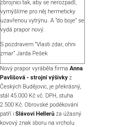
zbrojnici tak, aby se nerozpadl,
vymýšlíme pro něj hermeticky
uzavřenou vytrýnu. A "do boje" se
vydá prapor nový.
S pozdravem "Vlasti zdar, ohni
zmar" Jarda Pešek
Nový prapor vyráběla firma
Anna
Pavlišová - strojní výšivky
z
Českých Budějovic, je překrásný,
stál 45.000 Kč vč. DPH, stuha
2.500 Kč. Obrovské poděkování
patří i
Slávovi Hellerů
za úžasný
kovový znak sboru na vrcholu