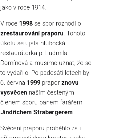
jako v roce 1914.
V roce
1998
se sbor rozhodl o
zrestaurování praporu
. Tohoto
úkolu se ujala hlubocká
restaurátorka p. Ludmila
Domínová a musíme uznat, že se
to vydařilo. Po padesáti letech byl
6. června
1999
prapor
znovu
vysvěcen
naším česteným
členem sboru panem farářem
Jindřichem Strabergerem
.
Svěcení praporu proběhlo za i