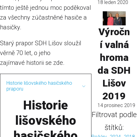
18 leden 2020
tímto ještě jednou moc poděkoval
za všechny zúčastněné hasiče a
hasičky.
Výročn
í valná
Starý prapor SDH Lišov sloužil
věrně 70 let, o jeho
hroma
zajímavé historii se zde.
da SDH
Lišov
Historie lišovského hasičského
praporu
2019
Historie
14 prosinec 2019
Filtrovat podle
lišovského
štítků:
hasičského
Požáry
2024
2018