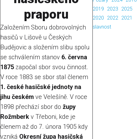
2019
2023
2025
praporu
2020
2022
2021
Založením Sboru dobrovolných
slavnost
hasičů v Lišově u Českých
Budějovic a složením slibu spolu
se schválením stanov
6. června
1875
započal sbor svou činnost.
V roce 1883 se sbor stal členem
1. české hasičské jednoty na
jihu českém
ve Velešíně. V roce
1898 přechází sbor do
župy
Rožmberk
v Třeboni, kde je
členem až do 7. února 1905 kdy
vzniká
Okresní župa hasičská