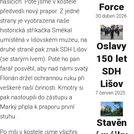
hasičích. Poté jsme v kostele
Force
předvedli nový prapor. Z jedné
30 duben 2026
strany je vyobrazena naše
historická stříkačka Smékal
umístěná v lišovském muzeu, na
Oslavy
druhé straně pak znak SDH Lišov
150 let
(se starým lvem). Poté ho pan
farář posvětil, aby nad námi svatý
SDH
Florián držel ochrannou ruku při
Lišov
veškeré naší činnosti. Kmotry si
7 červen 2025
pak nastoupili do zástupu a
Marký připla k praporu první
stuhu.
Stavěn
Po mši v kostele jsme všichni