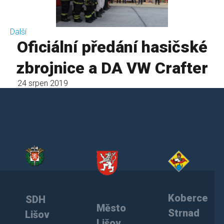
Další
Oficiální předání hasičské
zbrojnice a DA VW Crafter
24 srpen 2019
Koberce
SDH
Město
Strnad
Lišov
Lišov