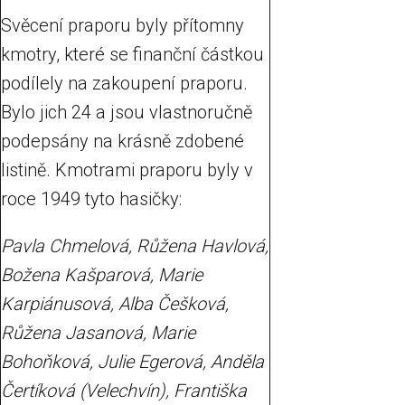
Svěcení praporu byly přítomny
kmotry, které se finanční částkou
podílely na zakoupení praporu.
Bylo jich 24 a jsou vlastnoručně
podepsány na krásně zdobené
listině. Kmotrami praporu byly v
roce 1949 tyto hasičky:
Pavla Chmelová, Růžena Havlová,
Božena Kašparová, Marie
Karpiánusová, Alba Češková,
Růžena Jasanová, Marie
Bohoňková, Julie Egerová, Anděla
Čertíková (Velechvín), Františka