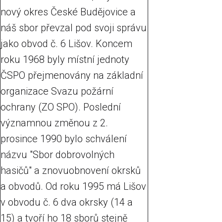
nový okres České Budějovice a
náš sbor převzal pod svoji správu
jako obvod č. 6 Lišov. Koncem
roku 1968 byly místní jednoty
ČSPO přejmenovány na základní
organizace Svazu požární
ochrany (ZO SPO). Poslední
významnou změnou z 2.
prosince 1990 bylo schválení
názvu "Sbor dobrovolných
hasičů" a znovuobnovení okrsků
a obvodů. Od roku 1995 má Lišov
v obvodu č. 6 dva okrsky (14 a
15) a tvoří ho 18 sborů stejně