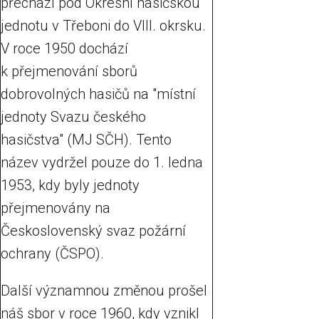
přechází pod Okresní hasičskou
jednotu v Třeboni do VIII. okrsku.
V roce 1950 dochází
k přejmenování sborů
dobrovolných hasičů na "místní
jednoty Svazu českého
hasičstva" (MJ SČH). Tento
název vydržel pouze do 1. ledna
1953, kdy byly jednoty
přejmenovány na
Československý svaz požární
ochrany (ČSPO).
Další významnou změnou prošel
náš sbor v roce 1960, kdy vznikl