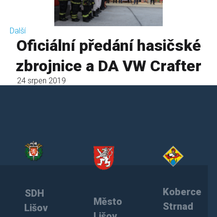
Další
Oficiální předání hasičské
zbrojnice a DA VW Crafter
24 srpen 2019
Koberce
SDH
Město
Strnad
Lišov
Lišov