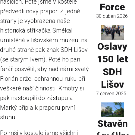
hasičích. Poté jsme v kostele
Force
předvedli nový prapor. Z jedné
30 duben 2026
strany je vyobrazena naše
historická stříkačka Smékal
umístěná v lišovském muzeu, na
Oslavy
druhé straně pak znak SDH Lišov
150 let
(se starým lvem). Poté ho pan
farář posvětil, aby nad námi svatý
SDH
Florián držel ochrannou ruku při
Lišov
veškeré naší činnosti. Kmotry si
7 červen 2025
pak nastoupili do zástupu a
Marký připla k praporu první
stuhu.
Stavěn
Po mši v kostele jsme všichni