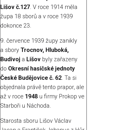
Lišov č.127
. V roce 1914 měla
župa 18 sborů a v roce 1939
dokonce 23.
9. července 1939 župy zanikly
a sbory
Trocnov, Hluboká,
Budivoj
a
Lišov
byly zařazeny
do
Okresní hasičské jednoty
České Budějovice č. 62
. Ta si
objednala právě tento prapor, ale
až v roce
1948
u firmy Prokop ve
Starboři u Náchoda.
Starosta sboru Lišov Václav