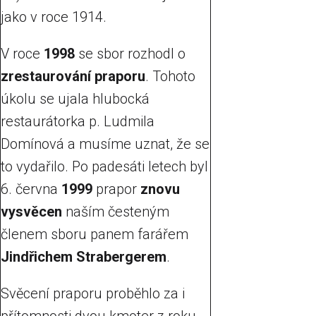
jako v roce 1914.
V roce
1998
se sbor rozhodl o
zrestaurování praporu
. Tohoto
úkolu se ujala hlubocká
restaurátorka p. Ludmila
Domínová a musíme uznat, že se
to vydařilo. Po padesáti letech byl
6. června
1999
prapor
znovu
vysvěcen
naším česteným
členem sboru panem farářem
Jindřichem Strabergerem
.
Svěcení praporu proběhlo za i