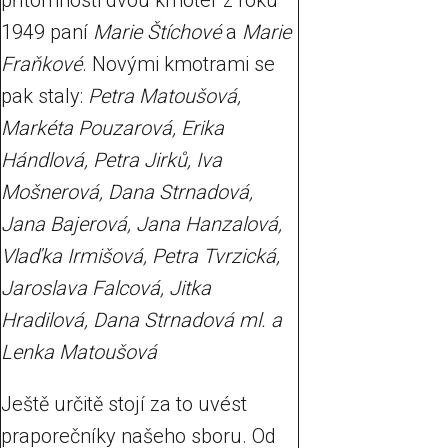
přítomnosti dvou kmoter z roku
1949 paní
Marie Štíchové
a
Marie
Fraňkové
. Novými kmotrami se
pak staly:
Petra Matoušová,
Markéta Pouzarová, Erika
Hándlová, Petra Jirků, Iva
Mošnerová, Dana Strnadová,
Jana Bajerová, Jana Hanzalová,
Vlaďka Irmišová, Petra Tvrzická,
Jaroslava Falcová, Jitka
Hradilová, Dana Strnadová ml. a
Lenka Matoušová
Ještě určitě stojí za to uvést
praporečníky našeho sboru. Od