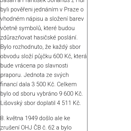
Jasan a František Johanus z Hůr
byli pověřeni jednáním v Praze o
vhodném nápisu a složení barev
včetně symbolů, které budou
zdůrazňovat hasičské poslání.
Bylo rozhodnuto, že každý sbor
obvodu složí půjčku 600 Kč, která
bude vrácena po slavnosti
praporu. Jednota ze svých
financí dala 3 500 Kč. Celkem
bylo od sboru vybráno 9 600 Kč.
Lišovský sbor doplatil 4 511 Kč.
8. května 1949 došlo ale ke
zrušení OHJ ČB č. 62 a bylo