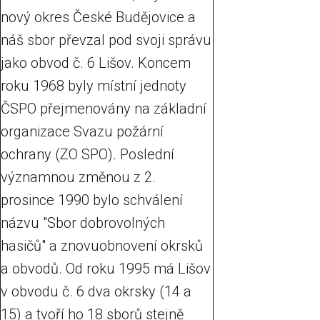
nový okres České Budějovice a
náš sbor převzal pod svoji správu
jako obvod č. 6 Lišov. Koncem
roku 1968 byly místní jednoty
ČSPO přejmenovány na základní
organizace Svazu požární
ochrany (ZO SPO). Poslední
významnou změnou z 2.
prosince 1990 bylo schválení
názvu "Sbor dobrovolných
hasičů" a znovuobnovení okrsků
a obvodů. Od roku 1995 má Lišov
v obvodu č. 6 dva okrsky (14 a
15) a tvoří ho 18 sborů stejně