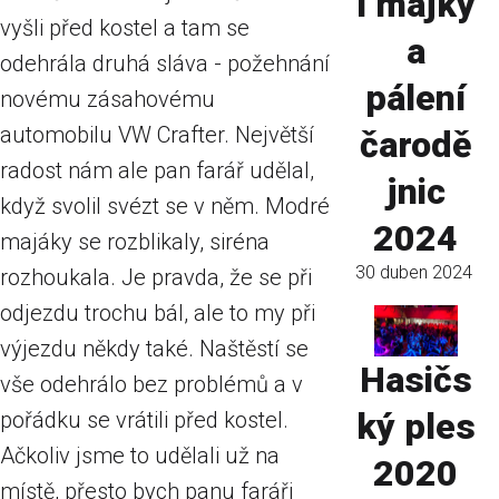
í májky
vyšli před kostel a tam se
a
odehrála druhá sláva - požehnání
pálení
novému zásahovému
automobilu VW Crafter. Největší
čarodě
radost nám ale pan farář udělal,
jnic
když svolil svézt se v něm. Modré
2024
majáky se rozblikaly, siréna
30 duben 2024
rozhoukala. Je pravda, že se při
odjezdu trochu bál, ale to my při
výjezdu někdy také. Naštěstí se
Hasičs
vše odehrálo bez problémů a v
ký ples
pořádku se vrátili před kostel.
Ačkoliv jsme to udělali už na
2020
místě, přesto bych panu faráři