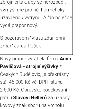
zbrojnici tak, aby se nerozpadl,
vymýšlíme pro něj hermeticky
uzavřenou vytrýnu. A "do boje" se
vydá prapor nový.
S pozdravem "Vlasti zdar, ohni
zmar" Jarda Pešek
Nový prapor vyráběla firma
Anna
Pavlišová - strojní výšivky
z
Českých Budějovic, je překrásný,
stál 45.000 Kč vč. DPH, stuha
2.500 Kč. Obrovské poděkování
patří i
Slávovi Hellerů
za úžasný
kovový znak sboru na vrcholu