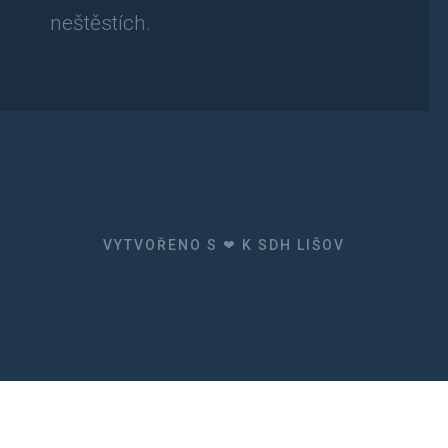
neštěstích.
VYTVOŘENO S ❤ K SDH LIŠOV