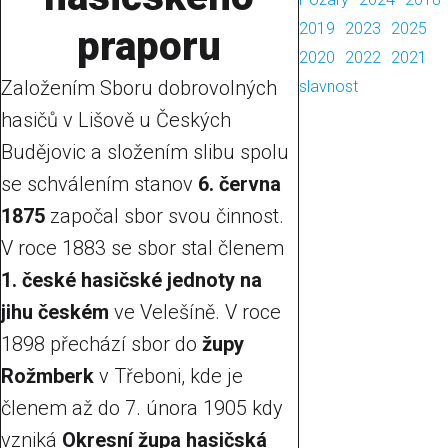
2019
2023
2025
praporu
2020
2022
2021
Založením Sboru dobrovolných
slavnost
hasičů v Lišově u Českých
Budějovic a složením slibu spolu
se schválením stanov
6. června
1875
započal sbor svou činnost.
V roce 1883 se sbor stal členem
1. české hasičské jednoty na
jihu českém
ve Velešíně. V roce
1898 přechází sbor do
župy
Rožmberk
v Třeboni, kde je
členem až do 7. února 1905 kdy
vzniká
Okresní župa hasičská