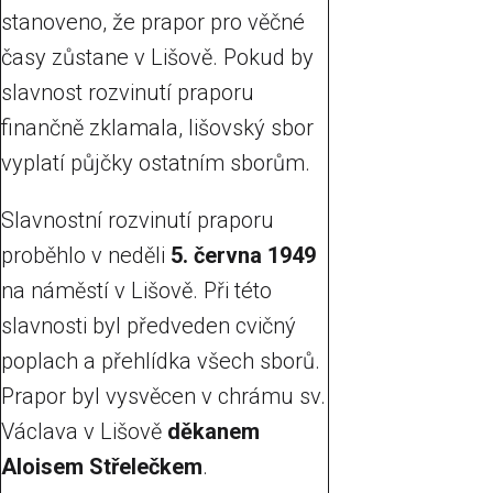
stanoveno, že prapor pro věčné
časy zůstane v Lišově. Pokud by
slavnost rozvinutí praporu
finančně zklamala, lišovský sbor
vyplatí půjčky ostatním sborům.
Slavnostní rozvinutí praporu
proběhlo v neděli
5. června 1949
na náměstí v Lišově. Při této
slavnosti byl předveden cvičný
poplach a přehlídka všech sborů.
Prapor byl vysvěcen v chrámu sv.
Václava v Lišově
děkanem
Aloisem Střelečkem
.