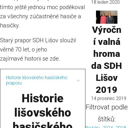
18 leden 2020
tímto ještě jednou moc poděkoval
za všechny zúčastněné hasiče a
hasičky.
Výročn
í valná
Starý prapor SDH Lišov sloužil
věrně 70 let, o jeho
hroma
zajímavé historii se zde.
da SDH
Lišov
Historie lišovského hasičského
praporu
2019
Historie
14 prosinec 2019
Filtrovat podle
lišovského
štítků:
hasičského
Požáry
2024
2018