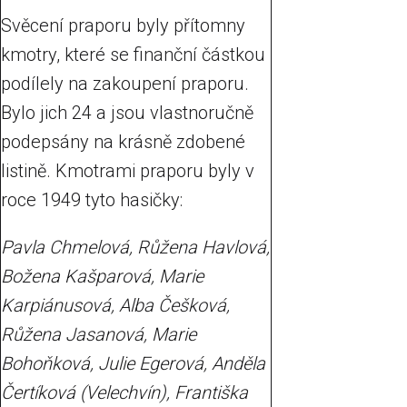
Svěcení praporu byly přítomny
kmotry, které se finanční částkou
podílely na zakoupení praporu.
Bylo jich 24 a jsou vlastnoručně
podepsány na krásně zdobené
listině. Kmotrami praporu byly v
roce 1949 tyto hasičky:
Pavla Chmelová, Růžena Havlová,
Božena Kašparová, Marie
Karpiánusová, Alba Češková,
Růžena Jasanová, Marie
Bohoňková, Julie Egerová, Anděla
Čertíková (Velechvín), Františka