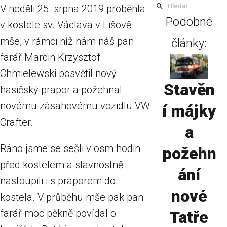
V neděli 25. srpna 2019 proběhla
Podobné
v kostele sv. Václava v Lišově
mše, v rámci níž nám náš pan
články:
farář Marcin Krzysztof
Chmielewski posvětil nový
Stavěn
hasičský prapor a požehnal
novému zásahovému vozidlu VW
í májky
Crafter.
a
Ráno jsme se sešli v osm hodin
požehn
před kostelem a slavnostně
ání
nastoupili i s praporem do
nové
kostela. V průběhu mše pak pan
farář moc pěkně povídal o
Tatře