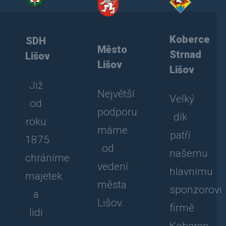
Koberce
SDH
Město
Strnad
Lišov
Lišov
Lišov
Již
Největší
Velký
od
podporu
dík
roku
máme
patří
1875
od
našemu
chráníme
vedení
hlavnímu
majetek
města
sponzorovi
a
Lišov.
firmě
lidi