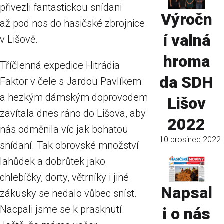
přivezli fantastickou snídani
Výročn
až pod nos do hasičské zbrojnice
í valná
v Lišově.
hroma
Tříčlenná expedice Hitrádia
da SDH
Faktor v čele s Jardou Pavlíkem
a hezkým dámským doprovodem
Lišov
zavítala dnes ráno do Lišova, aby
2022
nás odměnila víc jak bohatou
10 prosinec 2022
snídaní. Tak obrovské množství
lahůdek a dobrůtek jako
chlebíčky, dorty, větrníky i jiné
Napsal
zákusky se nedalo vůbec sníst.
Nacpali jsme se k prasknutí.
i o nás