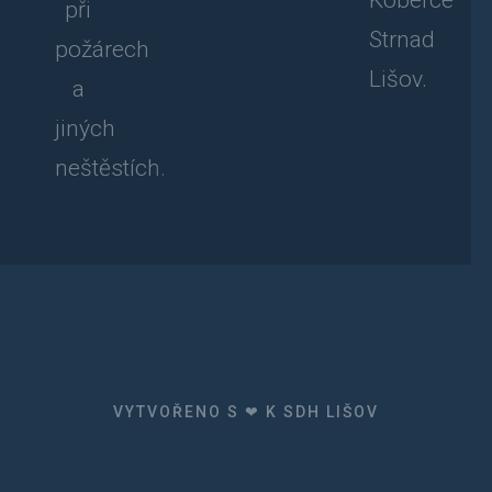
Koberce
při
Strnad
požárech
Lišov.
a
jiných
neštěstích.
VYTVOŘENO S ❤ K SDH LIŠOV