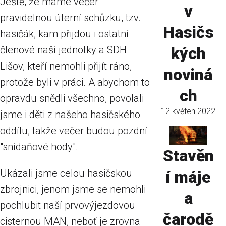
Ještě, že máme večer
v
pravidelnou úterní schůzku, tzv.
Hasičs
hasičák, kam přijdou i ostatní
členové naší jednotky a SDH
kých
Lišov, kteří nemohli přijít ráno,
noviná
protože byli v práci. A abychom to
ch
opravdu snědli všechno, povolali
12 květen 2022
jsme i děti z našeho hasičského
oddílu, takže večer budou pozdní
"snídaňové hody".
Stavěn
Ukázali jsme celou hasičskou
í máje
zbrojnici, jenom jsme se nemohli
a
pochlubit naší prvovýjezdovou
čarodě
cisternou MAN, neboť je zrovna