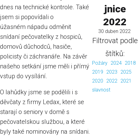
jnice
dnes na technické kontrole. Také
jsem si popovídali o
2022
úžasném nápadu odměnit
30 duben 2022
snídaní pečovatelky z hospiců,
Filtrovat podle
domovů důchodců, hasiče,
štítků:
policisty či záchranáře. Na závěr
Požáry
2024
2018
našeho setkání jsme měli i přímý
2019
2023
2025
vstup do vysílání.
2020
2022
2021
slavnost
O lahůdky jsme se podělili i s
děvčaty z firmy Ledax, které se
starají o seniory v domě s
pečovatelskou službou, a které
byly také nominovány na snídani.