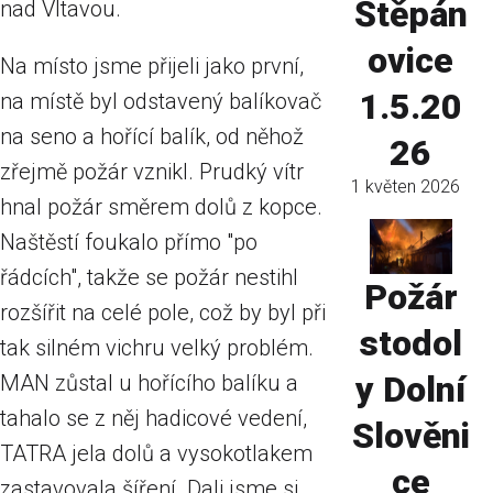
Štěpán
nad Vltavou.
ovice
Na místo jsme přijeli jako první,
1.5.20
na místě byl odstavený balíkovač
na seno a hořící balík, od něhož
26
zřejmě požár vznikl. Prudký vítr
1 květen 2026
hnal požár směrem dolů z kopce.
Naštěstí foukalo přímo "po
řádcích", takže se požár nestihl
Požár
rozšířit na celé pole, což by byl při
stodol
tak silném vichru velký problém.
y Dolní
MAN zůstal u hořícího balíku a
tahalo se z něj hadicové vedení,
Slověni
TATRA jela dolů a vysokotlakem
ce
zastavovala šíření. Dali jsme si