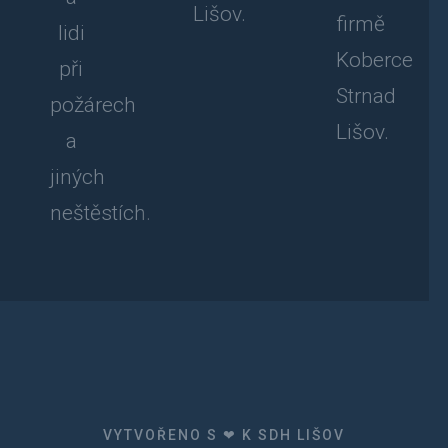
Lišov.
firmě
lidi
Koberce
při
Strnad
požárech
Lišov.
a
jiných
neštěstích.
VYTVOŘENO S ❤ K SDH LIŠOV