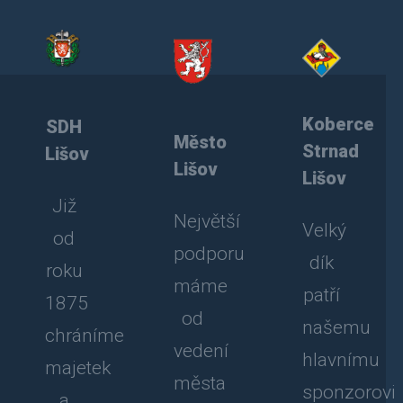
Koberce
SDH
Město
Strnad
Lišov
Lišov
Lišov
Již
Největší
Velký
od
podporu
dík
roku
máme
patří
1875
od
našemu
chráníme
vedení
hlavnímu
majetek
města
sponzorovi
a