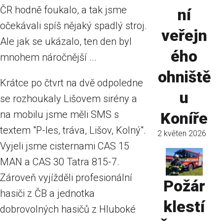
ČR hodně foukalo, a tak jsme
ní
očekávali spíš nějaký spadlý stroj.
veřejn
Ale jak se ukázalo, ten den byl
ého
mnohem náročnější ...
ohniště
Krátce po čtvrt na dvě odpoledne
u
se rozhoukaly Lišovem sirény a
na mobilu jsme měli SMS s
Koníře
textem "P-les, tráva, Lišov, Kolný".
2 květen 2026
Vyjeli jsme cisternami CAS 15
MAN a CAS 30 Tatra 815-7.
Zároveň vyjížděli profesionální
Požár
hasiči z ČB a jednotka
klestí
dobrovolných hasičů z Hluboké