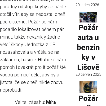
20 leden 2026
pořádný odstup, kdyby se náhle
otočil vítr, aby se nedostal oheň
pod cisternu. Požár se nám
Požár
podařilo lokalizovat během pár
auta u
minut, takže nevznikly žádné
větší škody. Jednotka z ČB
benzin
nezasahovala a vrátila se na
ky v
základnu, hasiči z Hluboké nám
Lišově
pomohli dvakrát prolít požářiště
vodou pomocí děla, aby byla
20 červen 2025
jistota, že se oheň nikde znovu
neprobudí.
Požár
Velitel zásahu:
Míra