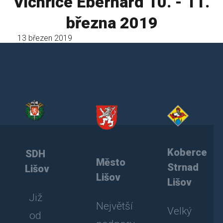
Vichřice Eberhard 10. - 11.
března 2019
13 březen 2019
Koberce
SDH
Město
Strnad
Lišov
Lišov
Lišov
Již
Největší
Velký
od