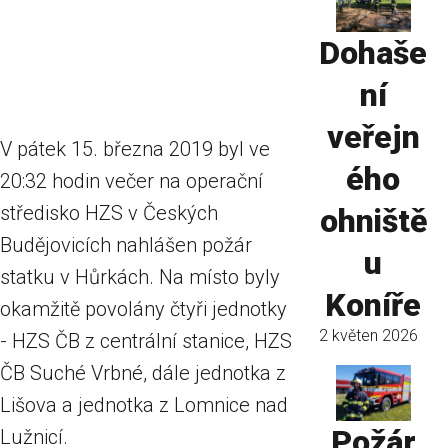
Dohaše
ní
veřejn
V pátek 15. března 2019 byl ve
ého
20:32 hodin večer na operační
středisko HZS v Českých
ohniště
Budějovicích nahlášen požár
u
statku v Hůrkách. Na místo byly
Koníře
okamžitě povolány čtyři jednotky
2 květen 2026
- HZS ČB z centrální stanice, HZS
ČB Suché Vrbné, dále jednotka z
Lišova a jednotka z Lomnice nad
Požár
Lužnicí.