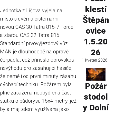
klestí
Jednotka z Lišova vyjela na
Štěpán
místo s dvěma cisternami -
novou CAS 30 Tatra 815-7 Force
ovice
a starou CAS 32 Tatra 815.
1.5.20
Standardní prvovýjezdový vůz
26
MAN je dlouhodobě na opravě
čerpadla, což přineslo obrovskou
1 květen 2026
nevýhodu pro zasahující hasiče,
že neměli od první minuty zásahu
Požár
dýchací techniku. Požárem byla
plně zasažena neobydlená část
stodol
statku o půdorysu 15x4 metry, jež
y Dolní
byla majitelem využívána jako