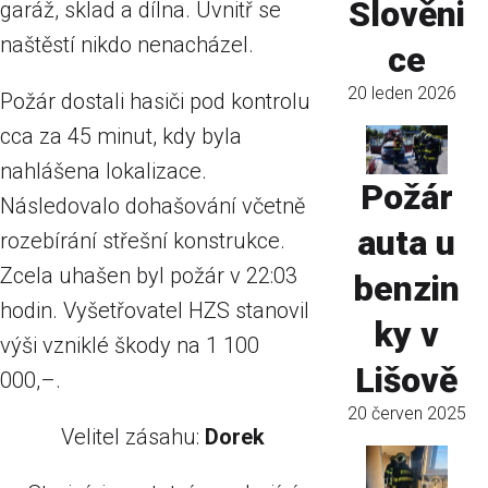
Slověni
garáž, sklad a dílna. Uvnitř se
naštěstí nikdo nenacházel.
ce
20 leden 2026
Požár dostali hasiči pod kontrolu
cca za 45 minut, kdy byla
nahlášena lokalizace.
Požár
Následovalo dohašování včetně
auta u
rozebírání střešní konstrukce.
Zcela uhašen byl požár v 22:03
benzin
hodin. Vyšetřovatel HZS stanovil
ky v
výši vzniklé škody na 1 100
Lišově
000,–.
20 červen 2025
Velitel zásahu:
Dorek