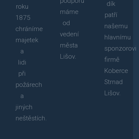
podporu
dík
roku
máme
patří
1875
od
našemu
chráníme
vedení
hlavnímu
majetek
města
sponzorovi
a
Lišov.
firmě
lidi
Koberce
při
Strnad
požárech
Lišov.
a
jiných
neštěstích.