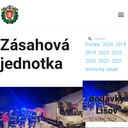
JPO III Jihočeského kraje
Zásahová
Požáry
2024
2018
2019
2023
2025
jednotka
2020
2022
2021
technický zásah
Požár
dodávky
Lišov
10 leden 2024