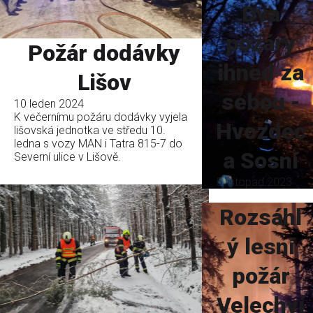
Dva
požáry
Požár dodávky
ihned za
Lišov
sebou -
10 leden 2024
K večernímu požáru dodávky vyjela
Hvozdec
lišovská jednotka ve středu 10.
ledna s vozy MAN i Tatra 815-7 do
a Sosní
Severní ulice v Lišově.
5 listopad 2023
Rozsáhl
ý lesní
požár
Velechví