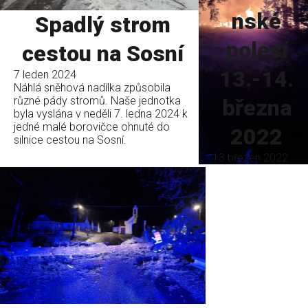
nské
Spadlý strom
polesí
cestou na Sosní
13.-14.
7 leden 2024
Náhlá sněhová nadílka způsobila
různé pády stromů. Naše jednotka
března
byla vyslána v neděli 7. ledna 2024 k
jedné malé borovičce ohnuté do
2022
silnice cestou na Sosní.
13 březen 2022