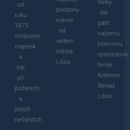
Velký
od
podporu
dík
roku
máme
patří
1875
od
našemu
chráníme
vedení
hlavnímu
majetek
města
sponzorovi
a
Lišov.
firmě
lidi
Koberce
při
Strnad
požárech
Lišov.
a
jiných
neštěstích.