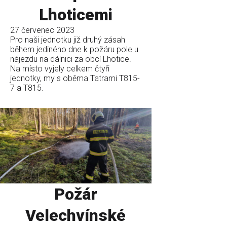
Lhoticemi
27 červenec 2023
Pro naši jednotku již druhý zásah
během jediného dne k požáru pole u
nájezdu na dálnici za obcí Lhotice.
Na místo vyjely celkem čtyři
jednotky, my s oběma Tatrami T815-
7 a T815.
Požár
Velechvínské