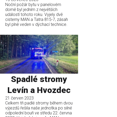
Noční požár bytu v panelovém
domě byl jedním z největších
událostí tohoto roku. Vyjely dvě
cisterny MAN a Tatra 815-7, zásah
byl plně veden v dýchací technice.
Spadlé stromy
Levín a Hvozdec
21 červen 2023
Celkem tři padlé stromy během dvou
výjezdů řešila naše jednotka po silné
odpolední bouři ve středu 22. června