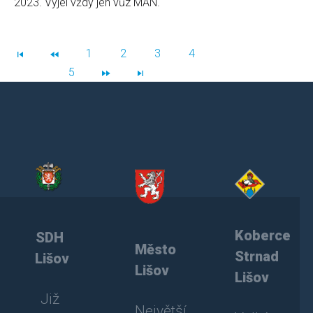
2023. Vyjel vždy jen vůz MAN.
1
2
3
4
5
Koberce
SDH
Město
Strnad
Lišov
Lišov
Lišov
Již
Největší