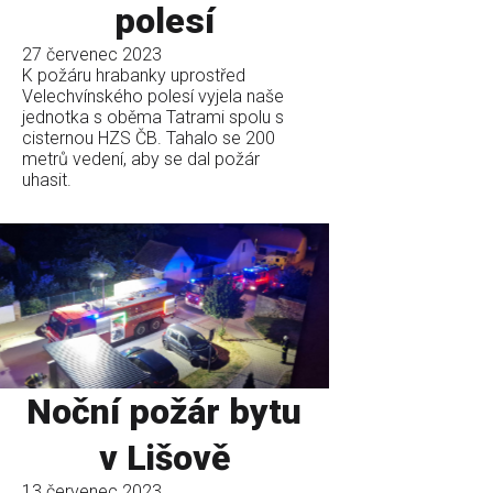
polesí
27 červenec 2023
K požáru hrabanky uprostřed
Velechvínského polesí vyjela naše
jednotka s oběma Tatrami spolu s
cisternou HZS ČB. Tahalo se 200
metrů vedení, aby se dal požár
uhasit.
Noční požár bytu
v Lišově
13 červenec 2023